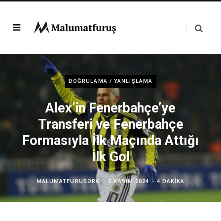
DOĞRULAMA / YANLIŞLAMA
Alex’in Fenerbahçe’ye
Transferi ve Fenerbahçe
Formasıyla İlk Maçında Attığı
İlk Gol
MALUMATFURUSORG
5 KASIM 2024
4 DAKIKA