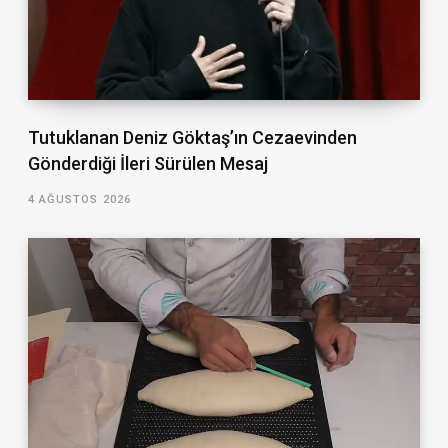
Tutuklanan Deniz Göktaş’ın Cezaevinden
Gönderdiği İleri Sürülen Mesaj
4 AĞUSTOS 2026