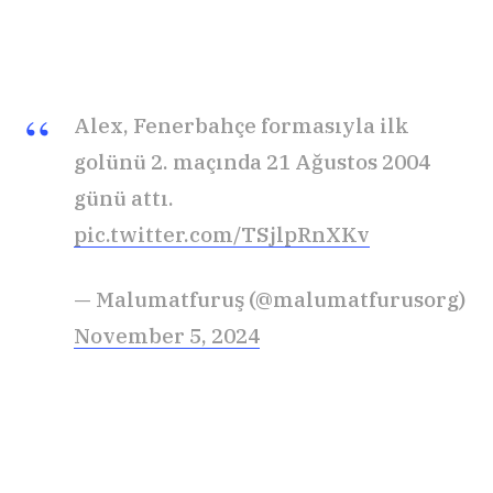
Alex, Fenerbahçe formasıyla ilk
golünü 2. maçında 21 Ağustos 2004
günü attı.
pic.twitter.com/TSjlpRnXKv
— Malumatfuruş (@malumatfurusorg)
November 5, 2024