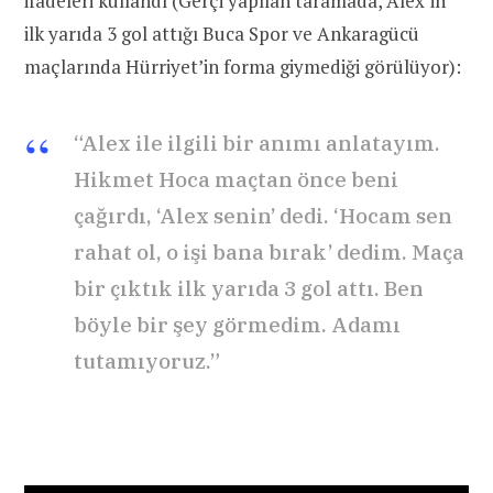
ifadeleri kullandı (Gerçi yapılan taramada, Alex’in
ilk yarıda 3 gol attığı Buca Spor ve Ankaragücü
maçlarında Hürriyet’in forma giymediği görülüyor):
“Alex ile ilgili bir anımı anlatayım.
Hikmet Hoca maçtan önce beni
çağırdı, ‘Alex senin’ dedi. ‘Hocam sen
rahat ol, o işi bana bırak’ dedim. Maça
bir çıktık ilk yarıda 3 gol attı. Ben
böyle bir şey görmedim. Adamı
tutamıyoruz.”