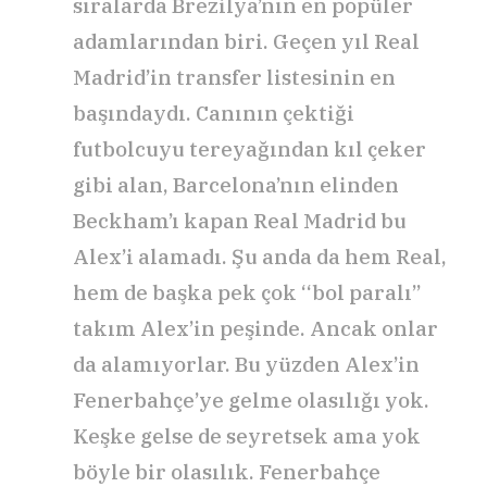
sıralarda Brezilya’nın en popüler
adamlarından biri. Geçen yıl Real
Madrid’in transfer listesinin en
başındaydı. Canının çektiği
futbolcuyu tereyağından kıl çeker
gibi alan, Barcelona’nın elinden
Beckham’ı kapan Real Madrid bu
Alex’i alamadı. Şu anda da hem Real,
hem de başka pek çok ‘‘bol paralı’’
takım Alex’in peşinde. Ancak onlar
da alamıyorlar. Bu yüzden Alex’in
Fenerbahçe’ye gelme olasılığı yok.
Keşke gelse de seyretsek ama yok
böyle bir olasılık. Fenerbahçe