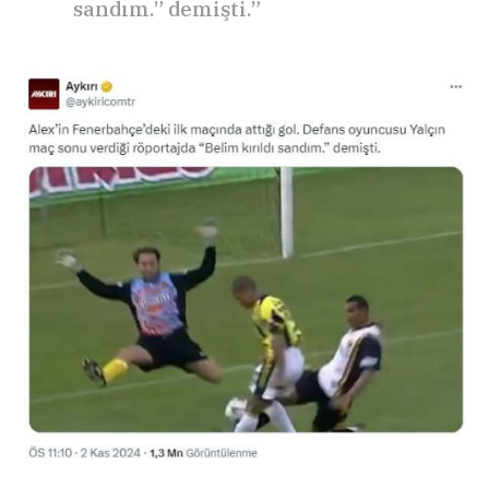
sandım.” demişti.”