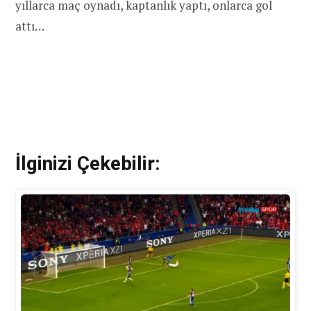
yıllarca maç oynadı, kaptanlık yaptı, onlarca gol
attı…
İlginizi Çekebilir: