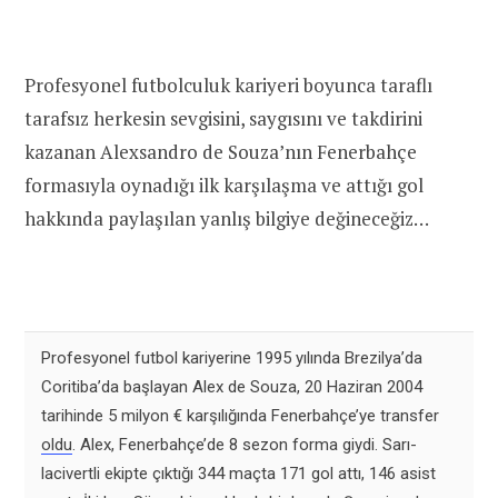
Profesyonel futbolculuk kariyeri boyunca taraflı
tarafsız herkesin sevgisini, saygısını ve takdirini
kazanan Alexsandro de Souza’nın Fenerbahçe
formasıyla oynadığı ilk karşılaşma ve attığı gol
hakkında paylaşılan yanlış bilgiye değineceğiz…
Profesyonel futbol kariyerine 1995 yılında Brezilya’da
Coritiba’da başlayan Alex de Souza, 20 Haziran 2004
tarihinde 5 milyon € karşılığında Fenerbahçe’ye transfer
oldu
. Alex, Fenerbahçe’de 8 sezon forma giydi. Sarı-
lacivertli ekipte çıktığı 344 maçta 171 gol attı, 146 asist