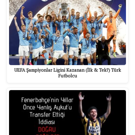
UEFA Şampiyonlar Ligini Kazanan (İlk & Tek?) Türk
Futbolcu