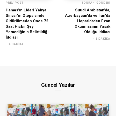
PREV POST
SONRAKI GÖNDERI
Hamas’ın Lideri Yahya
Suudi Arabistan’da,
Sinvar’ın Otopsisinde
Azerbaycan’da ve İran’da
Öldürülmeden Önce 72
Hoparlörden Ezan
Saat Hiçbir Şey
Okunmasının Yasak
Yemediğinin Belirtildiği
Olduğu İddiası
İddiası
5 DAKIKA
4 DAKIKA
Güncel Yazılar