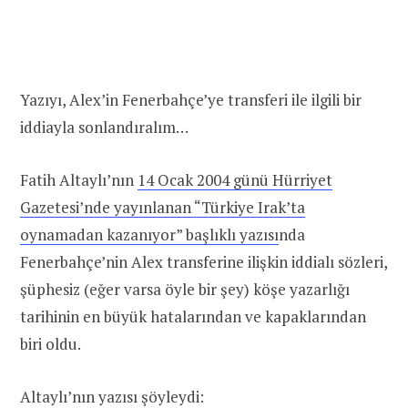
Yazıyı, Alex’in Fenerbahçe’ye transferi ile ilgili bir
iddiayla sonlandıralım…
Fatih Altaylı’nın
14 Ocak 2004 günü Hürriyet
Gazetesi’nde yayınlanan “Türkiye Irak’ta
oynamadan kazanıyor” başlıklı yazısı
nda
Fenerbahçe’nin Alex transferine ilişkin iddialı sözleri,
şüphesiz (eğer varsa öyle bir şey) köşe yazarlığı
tarihinin en büyük hatalarından ve kapaklarından
biri oldu.
Altaylı’nın yazısı şöyleydi: