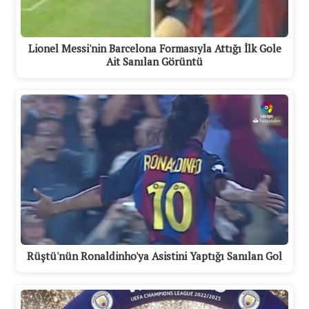
Lionel Messi'nin Barcelona Formasıyla Attığı İlk Gole
Ait Sanılan Görüntü
Rüştü'nün Ronaldinho'ya Asistini Yaptığı Sanılan Gol