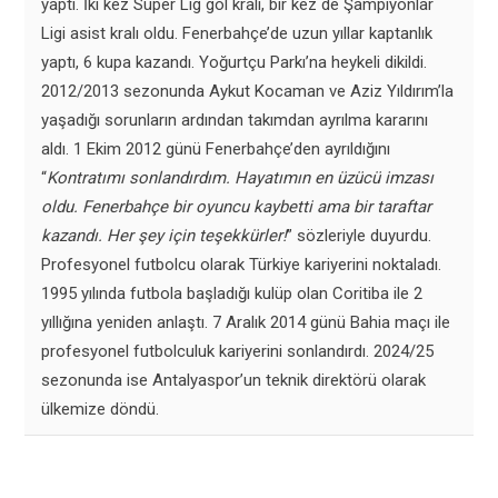
yaptı. İki kez Süper Lig gol kralı, bir kez de Şampiyonlar
Ligi asist kralı oldu. Fenerbahçe’de uzun yıllar kaptanlık
yaptı, 6 kupa kazandı. Yoğurtçu Parkı’na heykeli dikildi.
2012/2013 sezonunda Aykut Kocaman ve Aziz Yıldırım’la
yaşadığı sorunların ardından takımdan ayrılma kararını
aldı. 1 Ekim 2012 günü Fenerbahçe’den ayrıldığını
“
Kontratımı sonlandırdım. Hayatımın en üzücü imzası
oldu. Fenerbahçe bir oyuncu kaybetti ama bir taraftar
kazandı. Her şey için teşekkürler!
” sözleriyle duyurdu.
Profesyonel futbolcu olarak Türkiye kariyerini noktaladı.
1995 yılında futbola başladığı kulüp olan Coritiba ile 2
yıllığına yeniden anlaştı. 7 Aralık 2014 günü Bahia maçı ile
profesyonel futbolculuk kariyerini sonlandırdı. 2024/25
sezonunda ise Antalyaspor’un teknik direktörü olarak
ülkemize döndü.