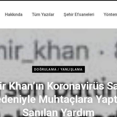
Hakkında
Tüm Yazılar
Şehir Efsaneleri
Yönte
DOĞRULAMA / YANLIŞLAMA
r Khan’ın Koronavirüs Sa
deniyle Muhtaçlara Yapt
Sanılan Yardım