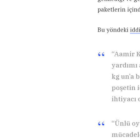
paketlerin için
Bu yöndeki
idd
“Aamir K
yardımı 
kg un’a b
poşetin 
ihtiyacı 
“Ünlü oy
mücadeles