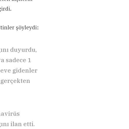
irdi.
tinler şöyleydi:
ğını duyurdu,
ya sadece 1
p eve gidenler
 gerçekten
navirüs
nı ilan etti.