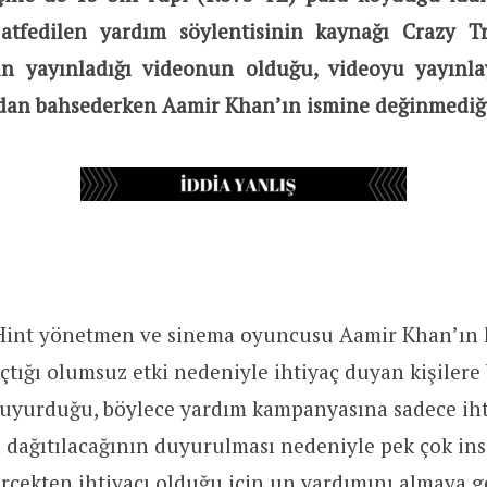
tfedilen yardım söylentisinin kaynağı Crazy Tr
nin yayınladığı videonun olduğu, videoyu yayınla
dan bahsederken Aamir Khan’ın ismine değinmediği
int yönetmen ve sinema oyuncusu Aamir Khan’ın 
açtığı olumsuz etki nedeniyle ihtiyaç duyan kişilere
duyurduğu, böylece yardım kampanyasına sadece iht
 dağıtılacağının duyurulması nedeniyle pek çok in
rçekten ihtiyacı olduğu için un yardımını almaya ge