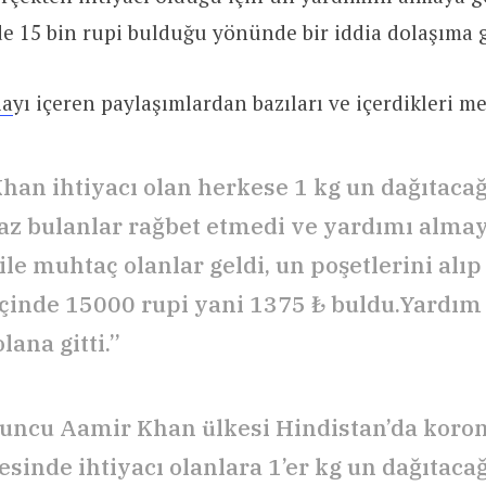
de 15 bin rupi bulduğu yönünde bir iddia dolaşıma g
ia
yı içeren paylaşımlardan bazıları ve içerdikleri me
han ihtiyacı olan herkese 1 kg un dağıtaca
az bulanlar rağbet etmedi ve yardımı alma
ile muhtaç olanlar geldi, un poşetlerini alı
içinde 15000 rupi yani 1375 ₺ buldu.Yardım
olana gitti.”
uncu Aamir Khan ülkesi Hindistan’da koro
inde ihtiyacı olanlara 1’er kg un dağıtacağı