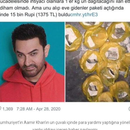
umhuriyet’in Aamir Khan’ın un çuvalı içinde para yardımı yaptığına yönel
yanlış iddiayı içeren haber paylaşımı