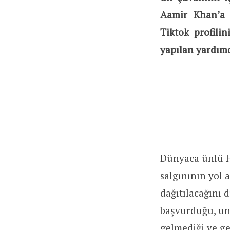
Aamir Khan’a a
Tiktok profili
yapılan yardım
Dünyaca ünlü H
salgınının yol 
dağıtılacağını 
başvurduğu, un
gelmediği ve ge