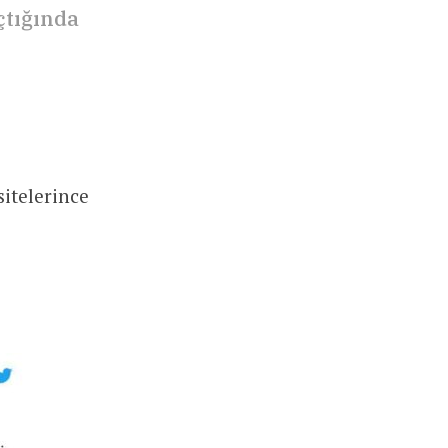
çtığında
sitelerince