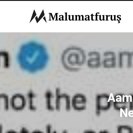
Aami
Ne