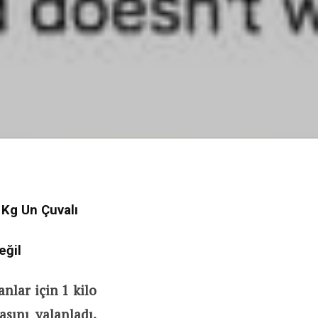
 Kg Un Çuvalı
eğil
nlar için 1 kilo
sını yalanladı.