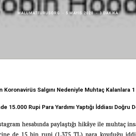
MALUMATFURUSORG
5 MAYIS 2020
3 DAKIKA
n Koronavirüs Salgını Nedeniyle Muhtaç Kalanlara 1
nde 15.000 Rupi Para Yardımı Yaptığı İddiası Doğru D
tagram hesabında paylaştığı hikâye ile muhtaç insa
çine de 15 bin rupi (1.375 TL) para koyduğu iddia