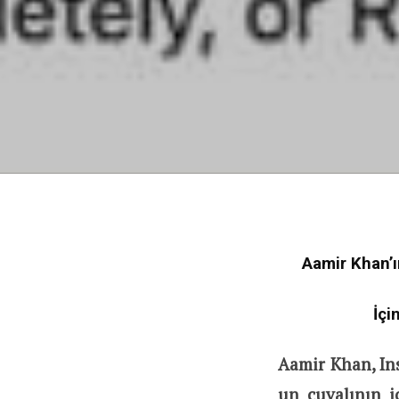
Aamir Khan’ı
İçi
Aamir Khan, Ins
un çuvalının i