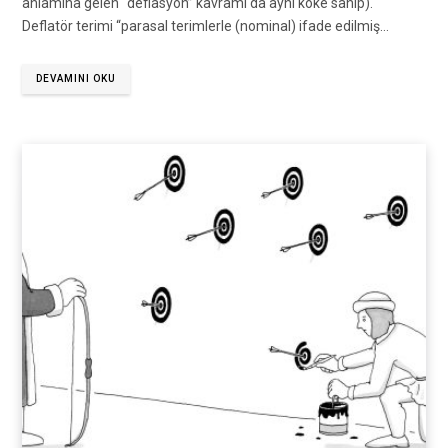
anlamına gelen “deflasyon” kavramı da aynı köke sahip).
Deflatör terimi “parasal terimlerle (nominal) ifade edilmiş…
DEVAMINI OKU