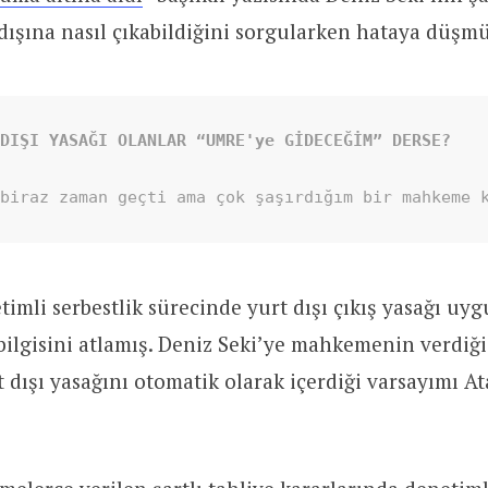
dışına nasıl çıkabildiğini sorgularken hataya düşm
TDIŞI YASAĞI OLANLAR “UMRE'ye GİDECEĞİM” DERSE?
 biraz zaman geçti ama çok şaşırdığım bir mahkeme 
etimli serbestlik sürecinde yurt dışı çıkış yasağı uy
bilgisini atlamış. Deniz Seki’ye mahkemenin verdiği 
ışı yasağını otomatik olarak içerdiği varsayımı Ata