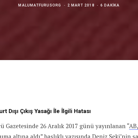
MALUMATFURUSORG
2 MART 2018
6 DAKIKA
rt Dışı Çıkış Yasağı İle İlgili Hatası
cü Gazetesinde 26 Aralık 2017 günü yayınlanan “
AB,
uma altına aldı
” başlıklı yazısında Deniz Seki’nin şa