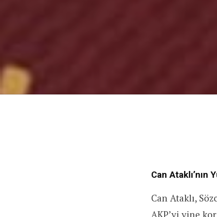
Can Ataklı’nın Yu
Can Ataklı, Söz
AKP’yi yine kor