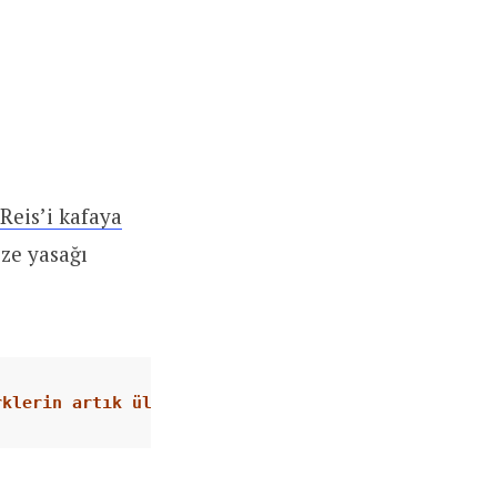
Reis’i kafaya
ize yasağı
rklerin artık ülkelerine girişine izin vermemesi
, 