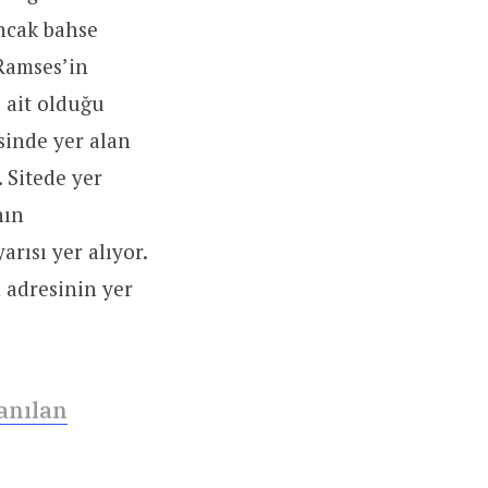
Ancak bahse
 Ramses’in
a ait olduğu
esinde yer alan
. Sitede yer
nın
rısı yer alıyor.
 adresinin yer
anılan