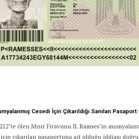
umyalanmış Cesedi İçin Çıkarıldığı Sanılan Pasaport 
212’te ölen Mısır Firavunu II. Ramses’in mumyalan
 için çıkarılan pasaportuna ait olduğu iddiası doğru