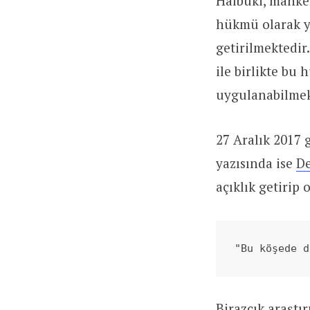
Halbuki, mahkem
hükmü olarak yu
getirilmektedir
ile birlikte bu
uygulanabilmek
27 Aralık 2017
yazısında ise
De
açıklık getirip
"Bu köşede d
Birazcık araştır