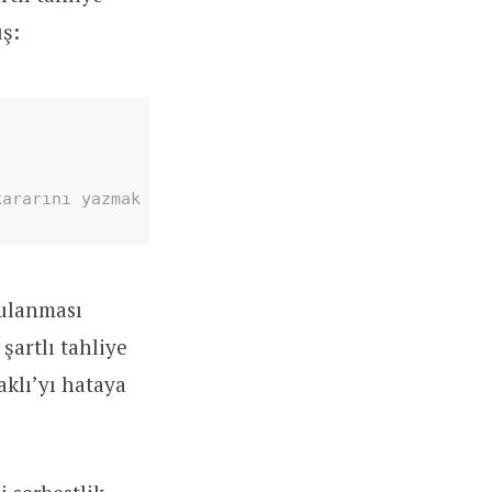
üş:
kararını yazmak istiyorum. Ses sanatçısı Deniz Sek
gulanması
şartlı tahliye
klı’yı hataya