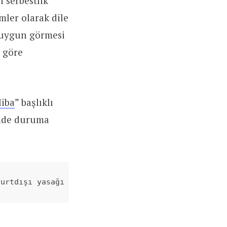
 serbestlik
mler olarak dile
n uygun görmesi
e göre
liba
” başlıklı
nde duruma
yurtdışı yasağı olmasına rağmen mahkeme izniyle um