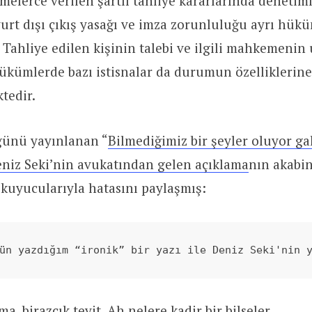
elerce verilen şartlı tahliye kararlarında denetimli
rt dışı çıkış yasağı ve imza zorunluluğu ayrı hükü
. Tahliye edilen kişinin talebi ve ilgili mahkemeni
 hükümlerde bazı istisnalar da durumun özelliklerin
tedir.
 günü yayınlanan “
Bilmediğimiz bir şeyler oluyor ga
niz Seki’nin avukatından gelen açıklama
nın akabi
 okuyucularıyla hatasını paylaşmış:
ün yazdığım “ironik” bir yazı ile Deniz Seki'nin 
ma, birazcık teyit. Ah nelere kadir bir bilseler…