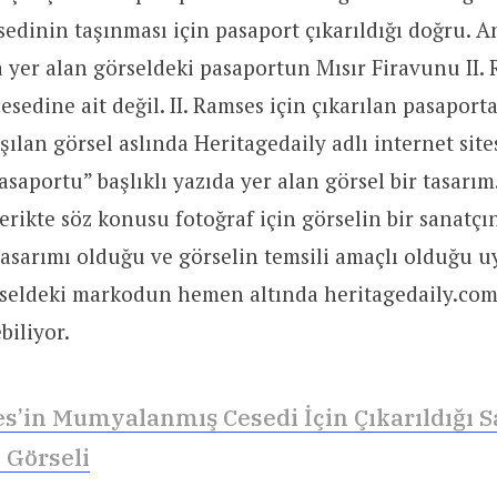
esedinin taşınması için pasaport çıkarıldığı doğru. 
 yer alan görseldeki pasaportun Mısır Firavunu II.
edine ait değil. II. Ramses için çıkarılan pasaport
şılan görsel aslında Heritagedaily adlı internet sit
asaportu” başlıklı yazıda yer alan görsel bir tasarım
çerikte söz konusu fotoğraf için görselin bir sanatçı
sarımı olduğu ve görselin temsili amaçlı olduğu uya
seldeki markodun hemen altında heritagedaily.com
biliyor.
es’in Mumyalanmış Cesedi İçin Çıkarıldığı S
 Görseli