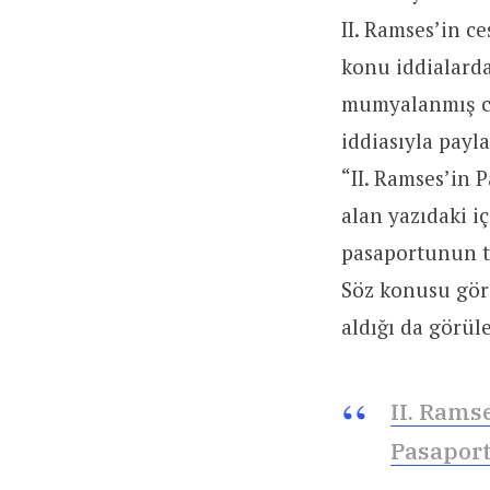
II. Ramses’in c
konu iddialarda
mumyalanmış ces
iddiasıyla payla
“II. Ramses’in P
alan yazıdaki i
pasaportunun ta
Söz konusu gör
aldığı da görüle
II. Rams
Pasaport