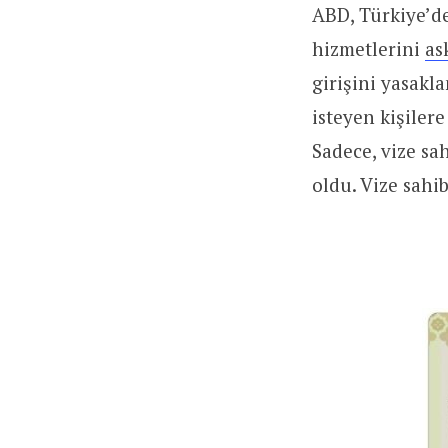
ABD, Türkiye’d
hizmetlerini
as
girişini yasakl
isteyen kişiler
Sadece, vize sa
oldu. Vize sahi