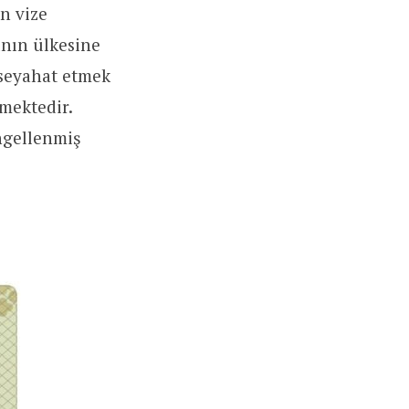
n vize
ının ülkesine
 seyahat etmek
lmektedir.
engellenmiş
.