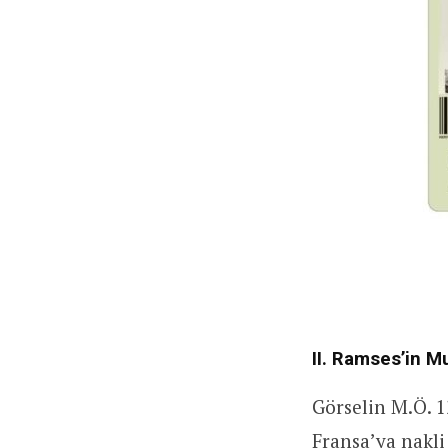
II. Ramses’in M
Görselin M.Ö. 1
Fransa’ya nakli