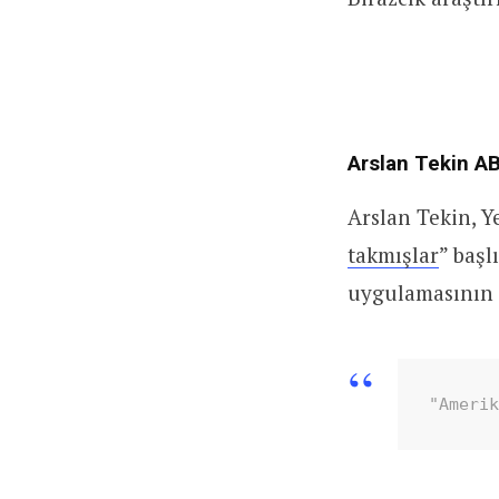
Arslan Tekin AB
Arslan Tekin, 
takmışlar
” başl
uygulamasının 
"Ameri