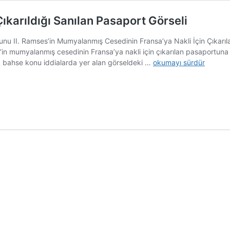
ıkarıldığı Sanılan Pasaport Görseli
vunu II. Ramses’in Mumyalanmış Cesedinin Fransa’ya Nakli İçin Çıkarı
s’in mumyalanmış cesedinin Fransa’ya nakli için çıkarılan pasaportuna 
II.
ak bahse konu iddialarda yer alan görseldeki …
okumayı sürdür
Ramses’in
Mumyalanmış
Cesedi
İçin
Çıkarıldığı
Sanılan
Pasaport
Görseli