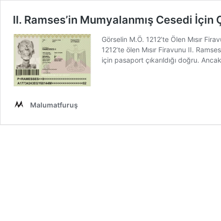
II. Ramses’in Mumyalanmış Cesedi İçin Ç
Görselin M.Ö. 1212’te Ölen Mısır Fira
1212’te ölen Mısır Firavunu II. Ramse
için pasaport çıkarıldığı doğru. Anc
Malumatfuruş