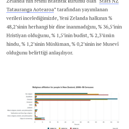
Zelanda’nın resmî istatistik kurumu olan “
Stats NZ
Tatauranga Aotearoa
” tarafından yayımlanan
verileri incelediğimizde, Yeni Zelanda halkının %
48,2’sinin herhangi bir dine inanmadığını, % 36,5’inin
Hristiyan olduğunu, % 1,5’inin budist, % 2,3’ünün
hindu, % 1,2’sinin Müslüman, % 0,2’sinin ise Musevî
olduğunu belirttiği anlaşılıyor.