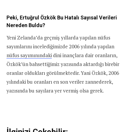
ve yeni çağ
inançları
Peki, Ertuğrul Özkök Bu Hatalı Sayısal Verileri
Nereden Buldu?
Diğer dinler,
0,6
0,8
1,9
inançlar, ve
Yeni Zelanda’da geçmiş yıllarda yapılan nüfus
felsefeler
sayımlarını incelediğimizde 2006 yılında yapılan
nüfus sayımınındaki
dini inançlara dair oranların,
Cevap
6,5
4,4
6,7
vermeyi
Özkök’ün bahsettiğimiz yazısında aktardığı birebir
reddeden
oranlar oldukları görülmektedir. Yani Özkök, 2006
yılındaki bu oranları en son veriler zannederek,
yazısında bu sayılara yer vermiş olsa gerek.
İlginizi Çekebilir: