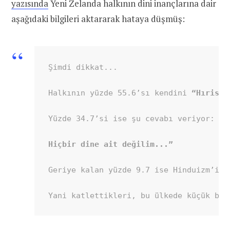
yazısında
Yeni Zelanda halkının dini inançlarına dair
aşağıdaki bilgileri aktararak hataya düşmüş:
Şimdi dikkat...

Halkının yüzde 55.6’sı kendini 
“Hıristi
Yüzde 34.7’si ise şu cevabı veriyor:

Hiçbir dine ait değilim...”
Geriye kalan yüzde 9.7 ise Hinduizm’i, 
Yani katlettikleri, bu ülkede küçük bir