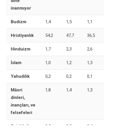
dine
inanmıyor
Budizm
1,4
1,5
1,1
Hristiyanlık
54,2
47,7
36,5
Hinduizm
1,7
2,3
2,6
İslam
1,0
1,2
1,3
Yahudilik
0,2
0,2
0,1
Māori
1,8
1,4
1,3
dinleri,
inançları, ve
felsefeleri
Spiritüalizm
0,5
0,5
0,4