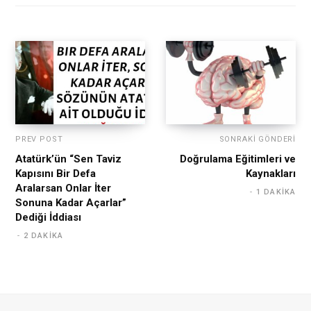
PREV POST
SONRAKI GÖNDERI
Atatürk’ün “Sen Taviz
Doğrulama Eğitimleri ve
Kapısını Bir Defa
Kaynakları
Aralarsan Onlar İter
1 DAKIKA
Sonuna Kadar Açarlar”
Dediği İddiası
2 DAKIKA