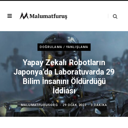
DOĞRULAMA / YANLIŞLAMA
Yapay Zekalı Robotların
Japonya’da Laboratuvarda 29
Bilim İnsanını Öldürdüğü
İddiası
MALUMATFURUSORG
29 OCAK 2023
3 DAKIKA