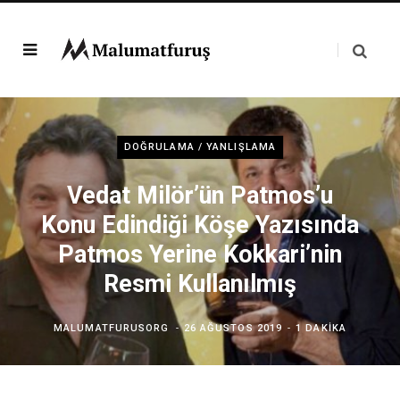
DOĞRULAMA / YANLIŞLAMA
Vedat Milör’ün Patmos’u
Konu Edindiği Köşe Yazısında
Patmos Yerine Kokkari’nin
Resmi Kullanılmış
MALUMATFURUSORG
26 AĞUSTOS 2019
1 DAKIKA