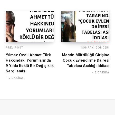
PREV POST
SONRAKI GÖNDERI
Yılmaz Özdil Ahmet Türk
Mersin Müftülüğü Girişine
Hakkındaki Yorumlarında
Çocuk Evlendirme Dairesi
9 Yılda Köklü Bir Değişiklik
Tabelası Asıldığı İddiası
Sergilemiş
2 DAKIKA
2 DAKIKA