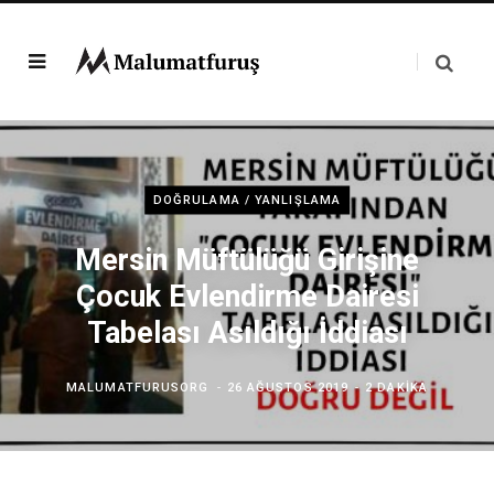
DOĞRULAMA / YANLIŞLAMA
Mersin Müftülüğü Girişine
Çocuk Evlendirme Dairesi
Tabelası Asıldığı İddiası
MALUMATFURUSORG
26 AĞUSTOS 2019
2 DAKIKA