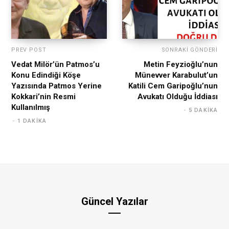
PREV POST
SONRAKI GÖNDERI
Vedat Milör’ün Patmos’u
Metin Feyzioğlu’nun
Konu Edindiği Köşe
Münevver Karabulut’un
Yazısında Patmos Yerine
Katili Cem Garipoğlu’nun
Kokkari’nin Resmi
Avukatı Olduğu İddiası
Kullanılmış
5 DAKIKA
1 DAKIKA
Güncel Yazılar