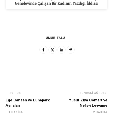
Genelevinde Çalışan Bir Kadının Yazdığı İddiası
UMUR TALU
PREV POST
SONRAKI GÖNDERI
Ege Cansen ve Lunapark
Yusuf Ziya Cömert ve
Aynaları
Nefs-i Levvame
1 DAKIKA
2 DAKIKA