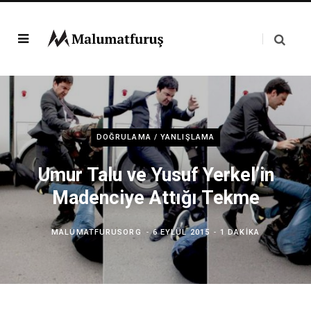
DOĞRULAMA / YANLIŞLAMA
Umur Talu ve Yusuf Yerkel’in
Madenciye Attığı Tekme
MALUMATFURUSORG
6 EYLÜL 2015
1 DAKIKA