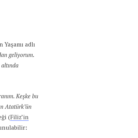
n Yaşamı adlı
an geliyorum.
 altında
ranım. Keşke bu
ım Atatürk’ün
ği (
Filiz’in
unulabilir: