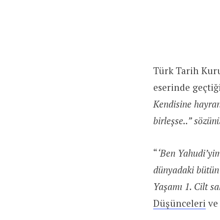
Türk Tarih Kur
eserinde geçtiği
Kendisine hayran
birleşse..” sözün
“
‘Ben Yahudi’yi
dünyadaki bütün 
Yaşamı 1. Cilt sa
Düşünceleri
v