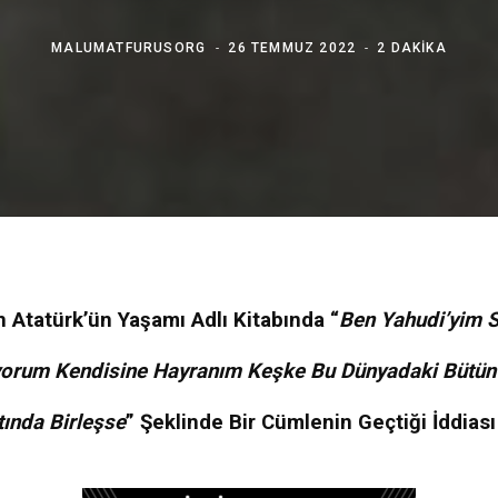
MALUMATFURUSORG
26 TEMMUZ 2022
2 DAKIKA
n Atatürk’ün Yaşamı Adlı Kitabında “
Ben Yahudi’yim S
orum Kendisine Hayranım Keşke Bu Dünyadaki Bütün
tında Birleşse
” Şeklinde Bir Cümlenin Geçtiği İddias