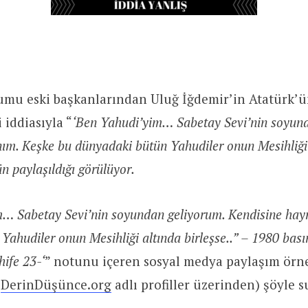
umu eski başkanlarından Uluğ İğdemir’in Atatürk’ü
 iddiasıyla “
‘Ben Yahudi’yim… Sabetay Sevi’nin soyund
ım. Keşke bu dünyadaki bütün Yahudiler onun Mesihliği
ün paylaşıldığı görülüyor.
m… Sabetay Sevi’nin soyundan geliyorum. Kendisine hay
Yahudiler onun Mesihliği altında birleşse..” – 1980 bas
hife 23-‘
” notunu içeren sosyal medya paylaşım örne
e
DerinDüşünce.org
adlı profiller üzerinden) şöyle s