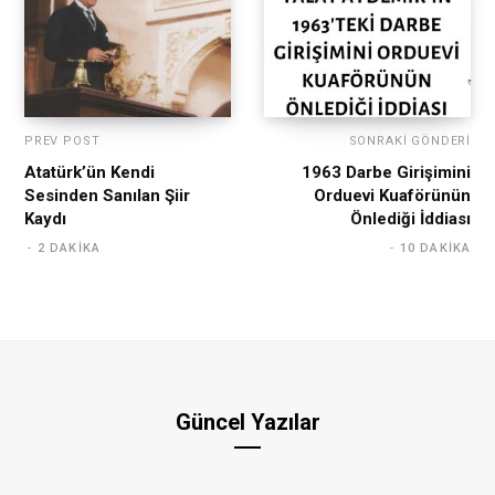
PREV POST
SONRAKI GÖNDERI
Atatürk’ün Kendi
1963 Darbe Girişimini
Sesinden Sanılan Şiir
Orduevi Kuaförünün
Kaydı
Önlediği İddiası
2 DAKIKA
10 DAKIKA
Güncel Yazılar