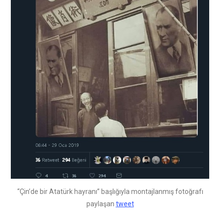
“Çin’de bir Atatürk hayranı” başlığıyla montajlanmış fotoğrafı
paylaşan
tweet