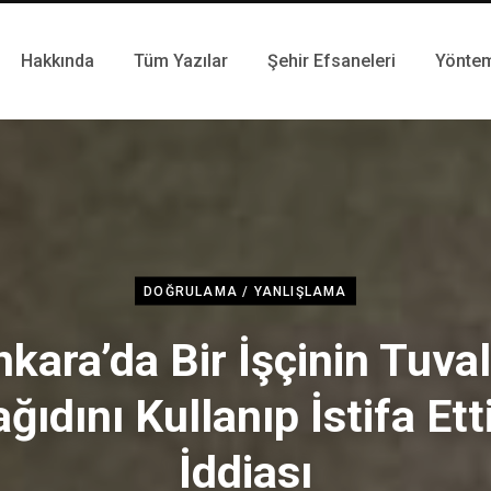
Hakkında
Tüm Yazılar
Şehir Efsaneleri
Yönte
DOĞRULAMA / YANLIŞLAMA
kara’da Bir İşçinin Tuva
ğıdını Kullanıp İstifa Ett
İddiası