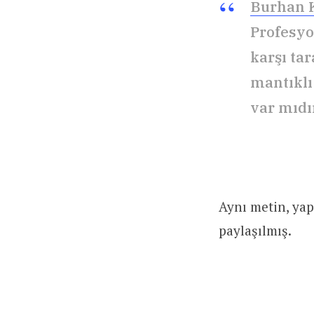
Burhan 
Profesyo
karşı ta
mantıklı
var mıdır
Aynı metin, yap
paylaşılmış.