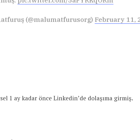
lmuş.
pic.twitter.com/5aFYRKqORm
atfuruş (@malumatfurusorg)
February 11, 
el 1 ay kadar önce Linkedin’de dolaşıma girmiş.