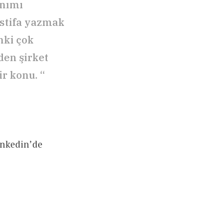
anımı
istifa yazmak
nki çok
den şirket
ir konu. “
inkedin’de