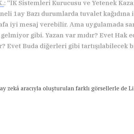
K.
: “İK Sistemleri Kurucusu ve Yetenek Kaz
neli 1ay Bazı durumlarda tuvalet kağıdına 
rafa iyi mesaj verebilir. Ama uygulamada sa
 gelmiyor gibi. Yazan var mıdır? Evet Hak e
? Evet Buda diğerleri gibi tartışılabilecek b
ay zekâ aracıyla oluşturulan farklı görsellerle de L