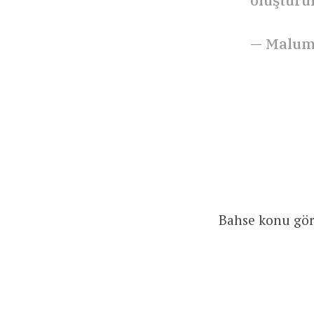
oluşturu
— Malum
Bahse konu görs