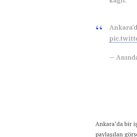
kağıt.”
Ankara’da
pic.twi
— Anınd
Ankara’da bir iş
paylaşılan görs