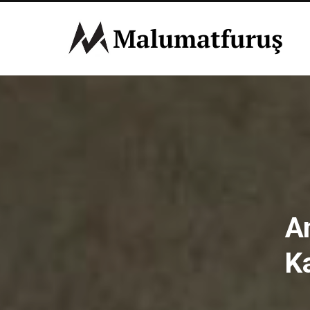
An
Ka