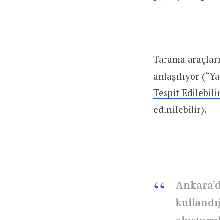
Tarama araçlar
anlaşılıyor (“
Ya
Tespit Edilebili
edinilebilir).
Ankara’da
kullandı