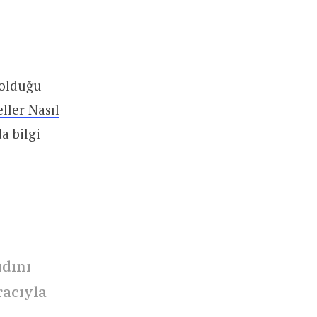
 olduğu
ller Nasıl
a bilgi
ıdını
racıyla