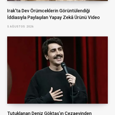
Irak’ta Dev Örümceklerin Görüntülendiği
İddiasıyla Paylaşılan Yapay Zekâ Ürünü Video
5 AĞUSTOS 2026
Tutuklanan Deniz Göktaş’ın Cezaevinden