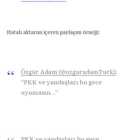
Hatalı aktarım içeren paylaşım örneği:
Özgür Adam (@ozguradamTurk)
:
“PKK ve yandaşları bu gece
uyumasın…”
PKK ve yandaşları bu gece