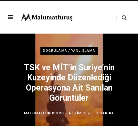
DOĞRULAMA / YANLIŞLAMA
TSK ve MİT’in Suriye’nin
Kuzeyinde Düzenlediği
Operasyona Ait Sanılan
Görüntüler
MALUMATFURUSORG
6 EKIM 2023
3 DAKIKA