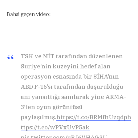
Bahsi geçen video:
TSK ve MİT tarafından düzenlenen
Suriye’nin kuzeyini hedef alan
operasyon esnasında bir SİHA’nın
ABD F-16’sı tarafından düşürüldüğü
anı yansıttığı sanılarak yine ARMA-
3’ten oyun görüntüsü
paylaşılmış.
https://t.co/BRMfhUzqdp
h
ttps://t.co/wPVxUvP5ak
pic.twitter.com/uRJ6VHAG3U