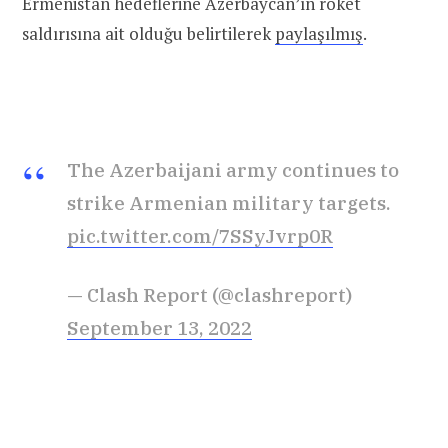
Ermenistan hedeflerine Azerbaycan’ın roket
saldırısına ait olduğu belirtilerek
paylaşılmış
.
The Azerbaijani army continues to
strike Armenian military targets.
pic.twitter.com/7SSyJvrp0R
— Clash Report (@clashreport)
September 13, 2022