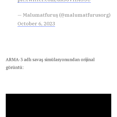
— Malumatfuruş (@malumatfurusorg)
October 6, 2023
ARMA-3 adlı savaş simülasyonundan orijinal
görüntü: