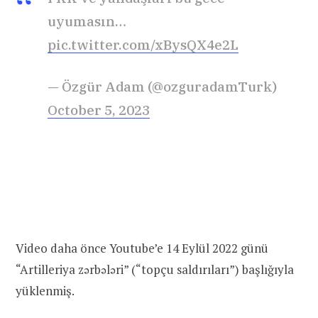
uyumasın…
pic.twitter.com/xBysQX4e2L
— Özgür Adam (@ozguradamTurk)
October 5, 2023
Video daha önce Youtube’e 14 Eylül 2022 günü
“Artilleriya zərbələri” (“topçu saldırıları”) başlığıyla
yüklenmiş.