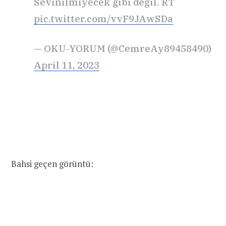
Sevinilmiyecek gibi değil. RT
pic.twitter.com/vvF9JAwSDa
— OKU-YORUM (@CemreAy89458490)
April 11, 2023
Bahsi geçen görüntü: