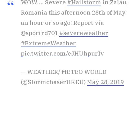
WOW…. Severe
#Hailstorm
in Zalau,
Romania this afternoon 28th of May
an hour or so ago! Report via
@sportrd701
#severeweather
#ExtremeWeather
pic.twitter.com/eJHUhpurIv
— WEATHER/ METEO WORLD
(@StormchaserUKEU)
May 28, 2019