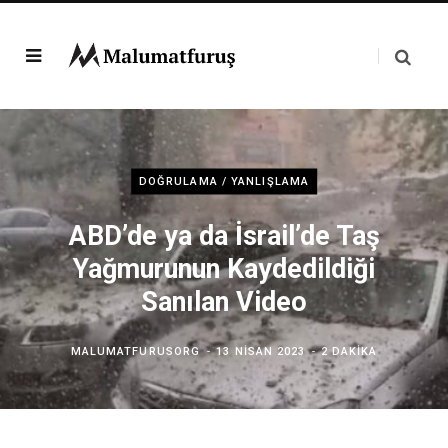
DOĞRULAMA / YANLIŞLAMA
ABD’de ya da İsrail’de Taş
Yağmurunun Kaydedildiği
Sanılan Video
MALUMATFURUSORG
13 NISAN 2023
2 DAKIKA