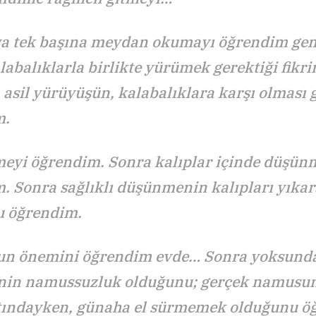
 tek başına meydan okumayı öğrendim gen
labalıklarla birlikte yürümek gerektiği fikr
 asil yürüyüşün, kalabalıklara karşı olması 
m.
yi öğrendim. Sonra kalıplar içinde düşün
. Sonra sağlıklı düşünmenin kalıpları yık
u öğrendim.
n önemini öğrendim evde… Sonra yoksund
nin namussuzluk olduğunu; gerçek namusun
ltındayken, günaha el sürmemek olduğunu ö