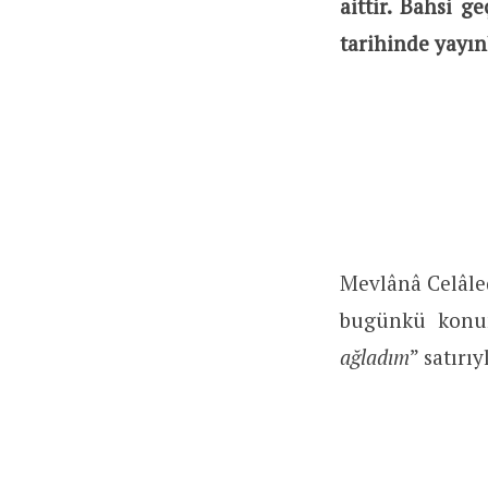
aittir. Bahsi g
tarihinde yayın
Mevlânâ Celâled
bugünkü konu
ağladım
” satırı