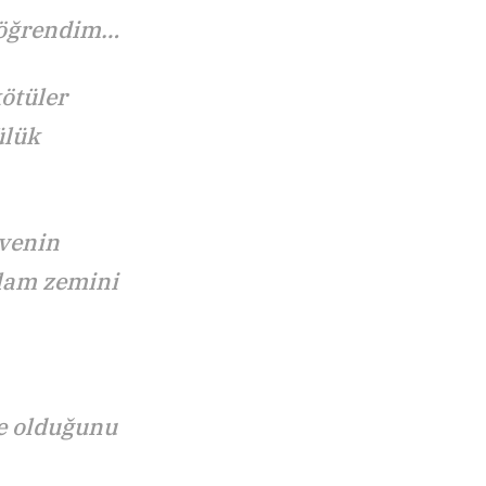
a öğrendim…
kötüler
ülük
venin
ğlam zemini
e olduğunu