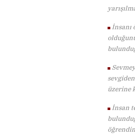
yarışılm
İnsanı ö
olduğunu
bulundu
Sevmeyi
sevgiden
üzerine 
İnsan t
bulunduğ
öğrendi