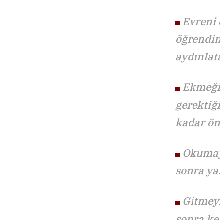
Evreni 
öğrendim
aydınlat
Ekmeği 
gerektiğ
kadar ön
Okumayı
sonra ya
Gitmeyi
sonra k