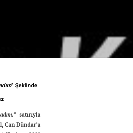
ladım
” Şeklinde
ız
ladım.
” satırıyla
l, Can Dündar’a