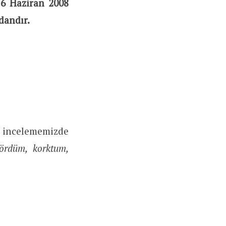
 16 Haziran 2008
dandır.
er incelememizde
gördüm, korktum,