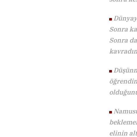
Dünyaya
Sonra ka
Sonra da
kavradı
Düşünme
öğrendim
olduğun
Namusu
bekleme
elinin a