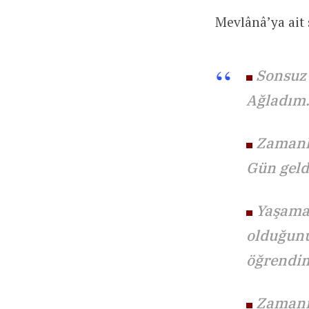
Mevlânâ’ya ait 
Sonsuz 
Ağladım
Zamanla
Gün geld
Yaşamay
olduğunu
öğrendi
Zamanı 