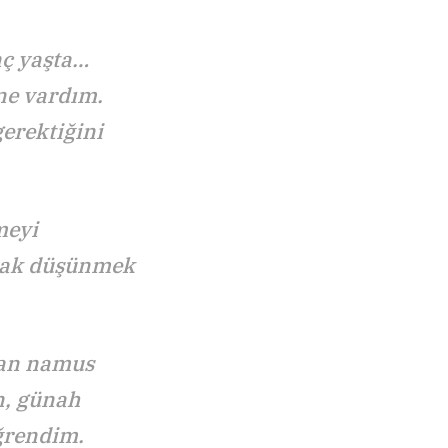
ç yaşta…
ine vardım.
gerektiğini
meyi
arak düşünmek
an namus
, günah
ğrendim.