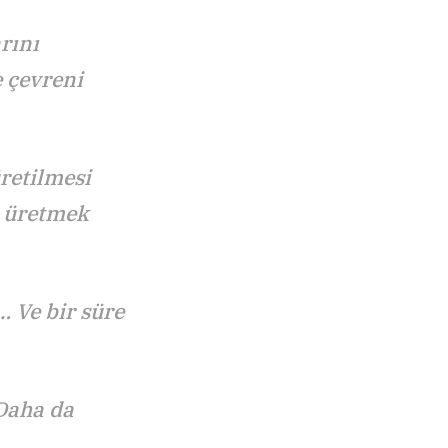
rını
 çevreni
retilmesi
a üretmek
 Ve bir süre
Daha da