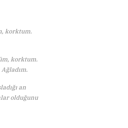
m, korktum.
üm, korktum.
 Ağladım.
ladığı an
lar olduğunu