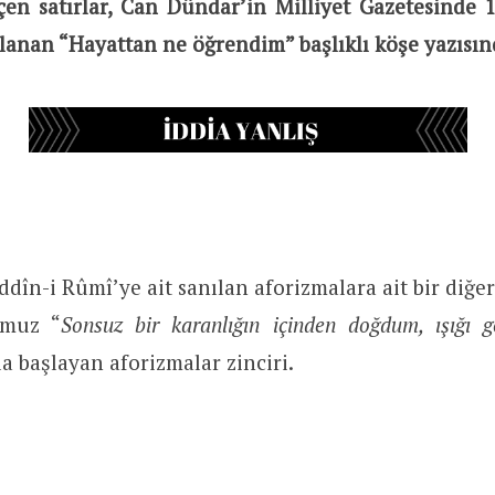
eçen satırlar, Can Dündar’in Milliyet Gazetesinde
lanan “Hayattan ne öğrendim” başlıklı köşe yazısın
dîn-i Rûmî’ye ait sanılan aforizmalara ait bir diğ
muz “
Sonsuz bir karanlığın içinden doğdum, ışığı 
yla başlayan aforizmalar zinciri.