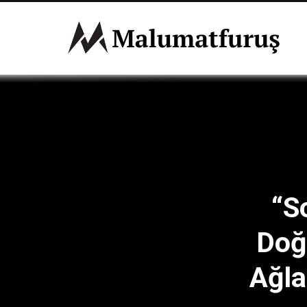
“S
Doğ
Ağla