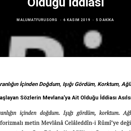
Olduğu İddiası
MALUMATFURUSORG
6 KASIM 2019
5 DAKIKA
ranlığın İçinden Doğdum, Işığı Gördüm, Korktum, Ağ
aşlayan Sözlerin Mevlana’ya Ait Olduğu İddiası Asıls
anlığın içinden doğdum. Işığı gördüm, korktum. Ağ
aforizmalı metin Mevlânâ Celâleddîn-i Rûmî’ye deği