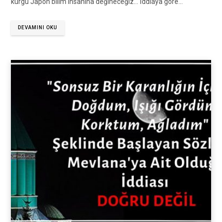
kurgu Japon bilim insanına değineceğiz… İddiaya göre…
DEVAMINI OKU