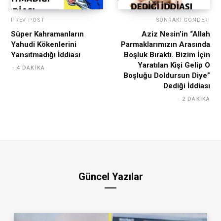
PREV POST
SONRAKI GÖNDERI
Süper Kahramanların
Aziz Nesin’in “Allah
Yahudi Kökenlerini
Parmaklarımızın Arasında
Yansıtmadığı İddiası
Boşluk Bıraktı. Bizim İçin
Yaratılan Kişi Gelip O
4 DAKIKA
Boşluğu Doldursun Diye”
Dediği İddiası
2 DAKIKA
Güncel Yazılar