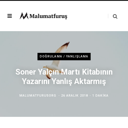
DOĞRULAMA / YANLIŞLAMA
Soner Yalçın Martı Kitabının
Yazarını Yanlış Aktarmış
MALUMATFURUSORG
26 ARALIK 2018
1 DAKIKA