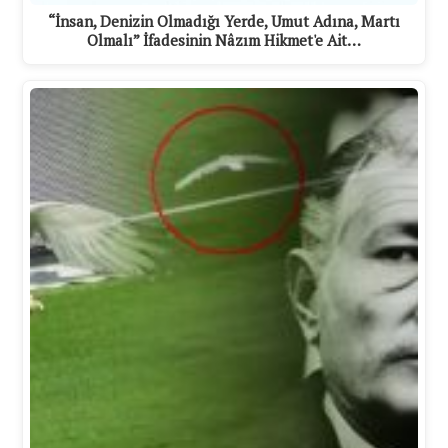
“İnsan, Denizin Olmadığı Yerde, Umut Adına, Martı
Olmalı” İfadesinin Nâzım Hikmet'e Ait…