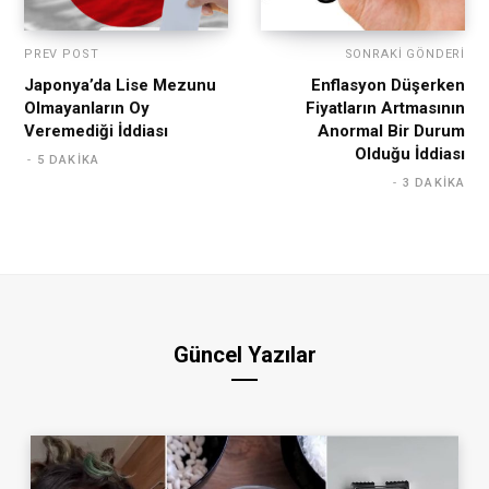
PREV POST
SONRAKI GÖNDERI
Japonya’da Lise Mezunu
Enflasyon Düşerken
Olmayanların Oy
Fiyatların Artmasının
Veremediği İddiası
Anormal Bir Durum
Olduğu İddiası
5 DAKIKA
3 DAKIKA
Güncel Yazılar