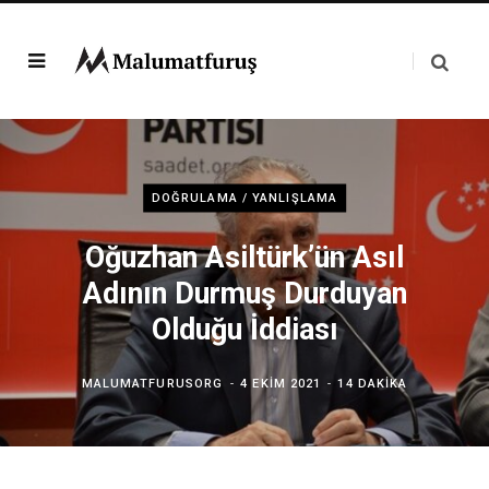
DOĞRULAMA / YANLIŞLAMA
Oğuzhan Asiltürk’ün Asıl
Adının Durmuş Durduyan
Olduğu İddiası
MALUMATFURUSORG
4 EKIM 2021
14 DAKIKA