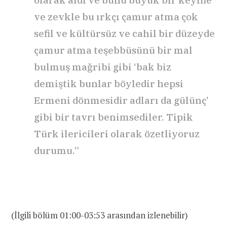
olarak aldı ve bunu büyük bir keyifle
ve zevkle bu ırkçı çamur atma çok
sefil ve kültürsüz ve cahil bir düzeyde
çamur atma teşebbüsünü bir mal
bulmuş mağribi gibi ‘bak biz
demiştik bunlar böyledir hepsi
Ermeni dönmesidir adları da gülünç’
gibi bir tavrı benimsediler. Tipik
Türk ilericileri olarak özetliyoruz
durumu.”
(İlgili bölüm 01:00-03:53 arasından izlenebilir)