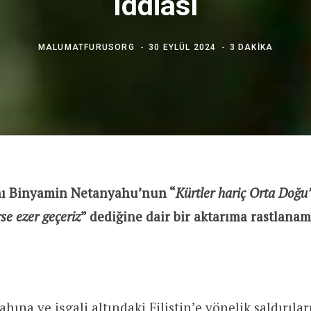
İddiası
MALUMATFURUSORG
30 EYLÜL 2024
3 DAKIKA
anı Binyamin Netanyahu’nun “
Kürtler hariç Orta Doğ
rse ezer geçeriz
” dediğine dair bir aktarıma rastlanam
ına ve işgali altındaki Filistin’e yönelik saldırılar