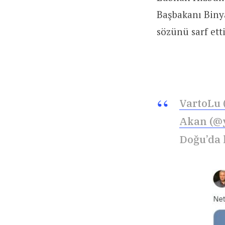
Başbakanı Bin
sözünü sarf ett
VartoLu 
Akan (@
Doğu’da 