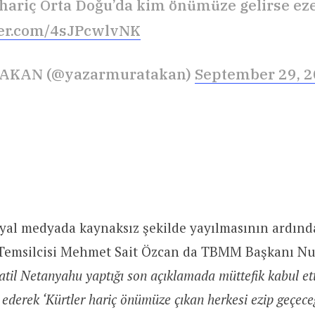
 hariç Orta Doğu’da kim önümüze gelirse ez
ter.com/4sJPcwlvNK
 AKAN (@yazarmuratakan)
September 29, 
syal medyada kaynaksız şekilde yayılmasının ardın
Temsilcisi Mehmet Sait Özcan da TBMM Başkanı N
atil Netanyahu yaptığı son açıklamada müttefik kabul ett
ederek ‘Kürtler hariç önümüze çıkan herkesi ezip geçeceğ