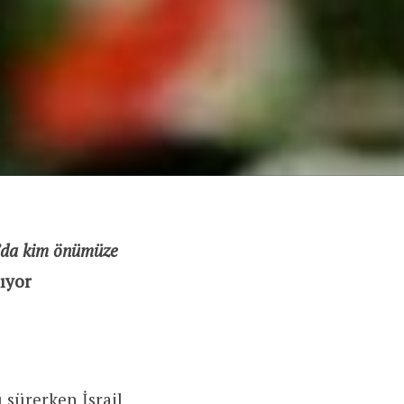
u’da kim önümüze
ıyor
ı sürerken İsrail