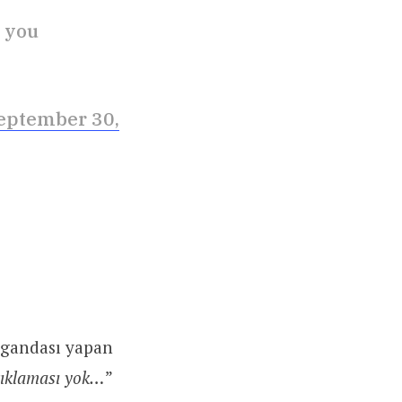
h you
eptember 30,
agandası yapan
çıklaması yok…
”