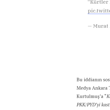
“Kürtler
pic.twit
— Murat
Bu iddianın so
Medya Ankara 
Kurtulmuş’a “
K
PKK/PYD’yi kast 