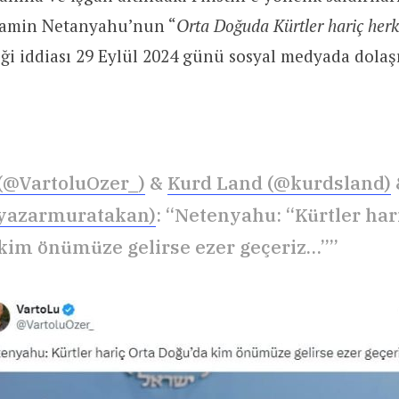
yamin Netanyahu’nun “
Orta Doğuda Kürtler hariç herk
iği iddiası 29 Eylül 2024 günü sosyal medyada dolaş
(@VartoluOzer_)
&
Kurd Land (@kurdsland)
yazarmuratakan)
: “Netenyahu: “Kürtler har
kim önümüze gelirse ezer geçeriz…””