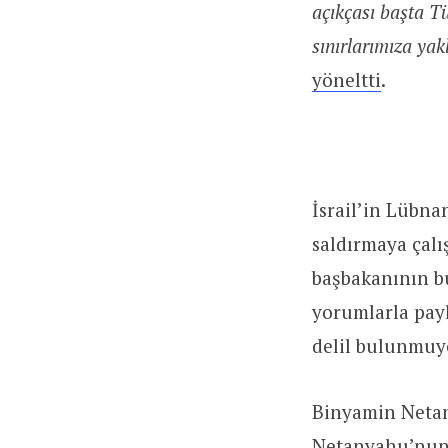
açıkçası başta Tü
sınırlarımıza yak
yöneltti
.
İsrail’in Lübna
saldırmaya çalı
başbakanının bu 
yorumlarla payl
delil bulunmuy
Binyamin Netany
Netanyahu’nun