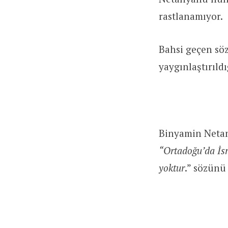
rastlanamıyor.
Bahsi geçen söz
yaygınlaştırıldı
Binyamin Netany
“Ortadoğu’da İsr
yoktur
.” sözünü 