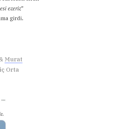
esi ezeriz
”
ıma girdi.
&
Murat
iç Orta