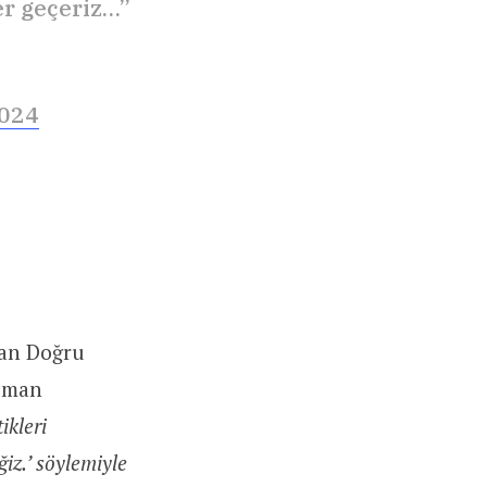
er geçeriz…”
2024
dan Doğru
uman
ikleri
iz.’ söylemiyle