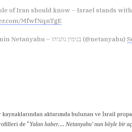
le of Iran should know – Israel stands wit
tter.com/MfwfNqnTgE
— Benjamin Netanyahu – בנימין נתניהו (@netanyahu)
S
er kaynaklarından aktarımda bulunan ve İsrail prop
filleri de “
Yalan haber…. Netanyahu’ nun böyle bir a