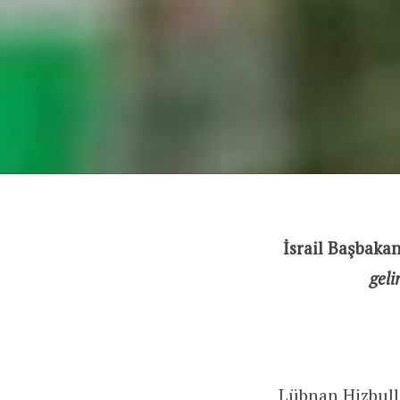
İsrail Başbak
geli
Lübnan Hizbullah