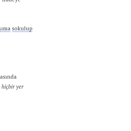
şıma
sokulup
masında
hiçbir yer