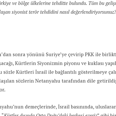
rkiye ve bölge ülkelerine tehditte bulundu. Tüm bu gelişm
laşan siyonist terör tehdidini nasıl değerlendiriyorsunuz
n’dan sonra yönünü Suriye’ye çevirip PKK ile birlik
şacağı, Kürtlerin Siyonizmin piyonu ve kuklası yapıla
sözle Kürtleri İsrail ile bağlantılı gösterilmeye çalı
aşılan sözlerin Netanyahu tarafından dile getirildiğ
or.
ahu’nun demeçlerinde, İsrail basınında, uluslarar
 “
Kürtler dışında Orta Doğu’daki herkesi ezeriz
” gibi bi