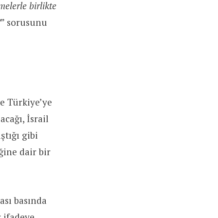
elerle birlikte
?
” sorusunu
te Türkiye’ye
cağı, İsrail
ştığı gibi
ine dair bir
ası basında
r ifadeye