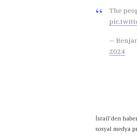
The peop
pic.twi
2024
İsrail’den hab
sosyal medya pro