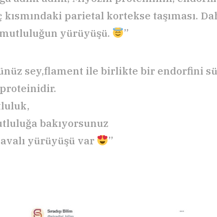
ç kısmındaki parietal kortekse taşıması. Dah
 mutluluğun yürüyüşü.
”
nüz sey,flament ile birlikte bir endorfini s
proteinidir.
luluk,
tluluğa bakıyorsunuz
havalı yürüyüşü var
”