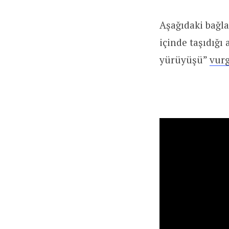
Aşağıdaki bağl
içinde taşıdığı
yürüyüşü”
vur