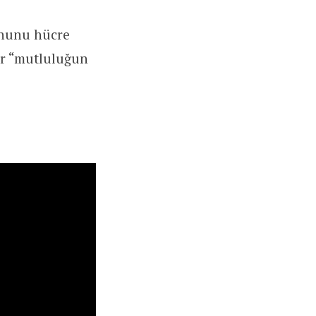
onunu hücre
dir “mutluluğun