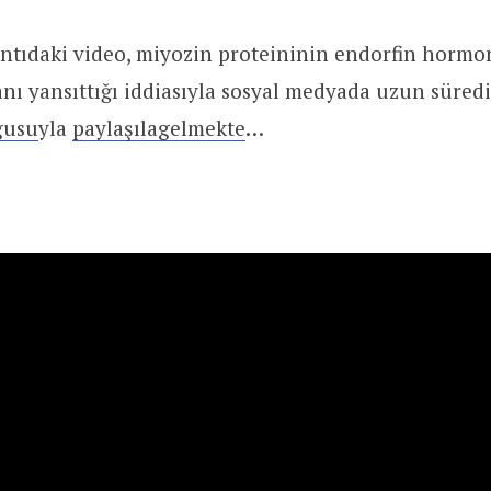
antıdaki video, miyozin proteininin endorfin horm
 anı yansıttığı iddiasıyla sosyal medyada uzun süre
gusu
yla
paylaşılagelmekte
…