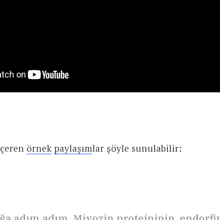
içeren
örnek
paylaşım
lar şöyle sunulabilir:
ğa adım adım, Miyozin proteininin, endor