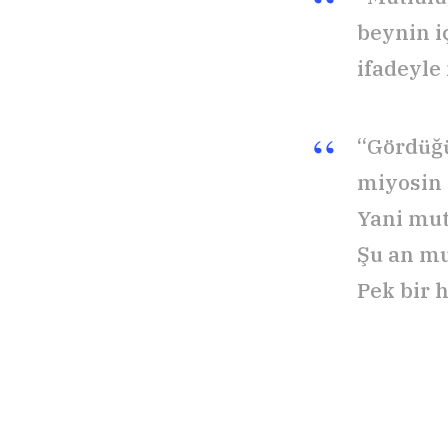
beynin i
ifadeyle
“Gördüğü
miyosin 
Yani mut
Şu an mu
Pek bir 