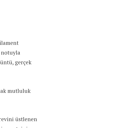
filament
u notuyla
rüntü, gerçek
rak mutluluk
revini üstlenen