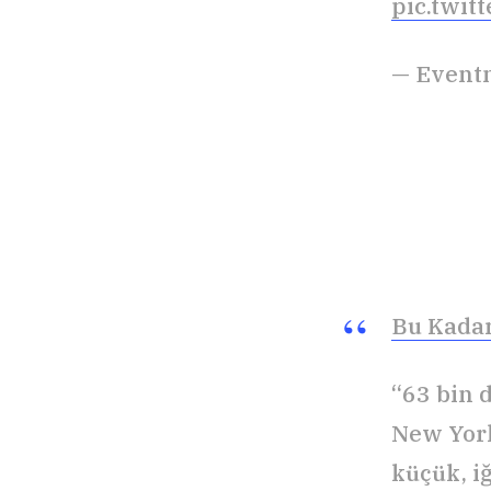
pic.twi
— Event
Bu Kada
“63 bin 
New York
küçük, i