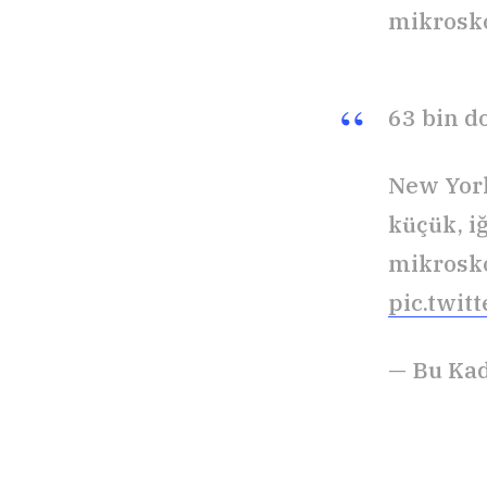
mikrosko
63 bin d
New York
küçük, i
mikrosko
pic.twi
— Bu Ka