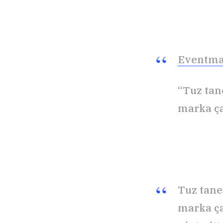
Eventma
“Tuz tan
marka ça
Tuz tane
marka ça