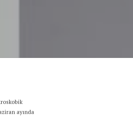
kroskobik
Haziran ayında