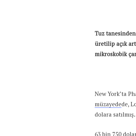
Tuz tanesinden 
üretilip açık a
mikroskobik çan
New York’ta Ph
müzayede
de, L
dolara satılmış.
63 bin 750 dolar