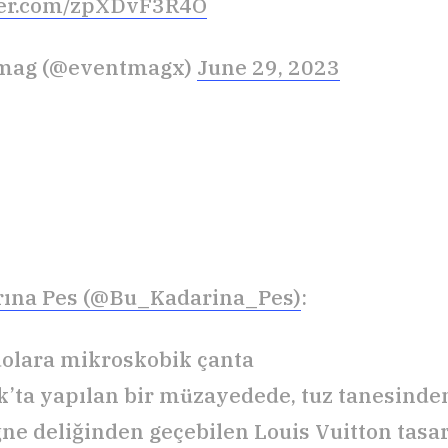
tter.com/zpXDvF3R4O
mag (@eventmagx)
June 29, 2023
rına Pes (@Bu_Kadarina_Pes)
:
dolara mikroskobik çanta
’ta yapılan bir müzayedede, tuz tanesinde
ğne deliğinden geçebilen Louis Vuitton tasa