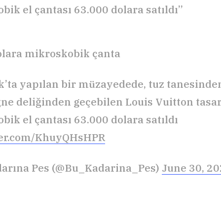
bik el çantası 63.000 dolara satıldı”
olara mikroskobik çanta
’ta yapılan bir müzayedede, tuz tanesinde
ğne deliğinden geçebilen Louis Vuitton tasa
bik el çantası 63.000 dolara satıldı
tter.com/KhuyQHsHPR
darına Pes (@Bu_Kadarina_Pes)
June 30, 2