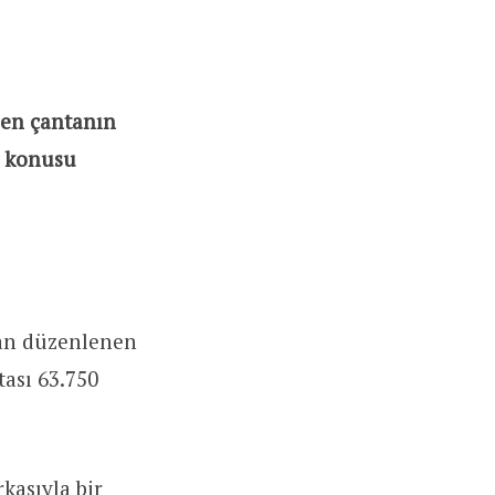
len çantanın
öz konusu
dan düzenlenen
tası 63.750
kasıyla bir