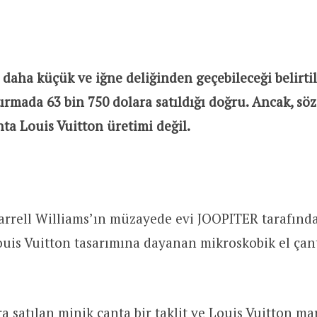
daha küçük ve iğne deliğinden geçebileceği belirti
rtırmada 63 bin 750 dolara satıldığı doğru. Ancak, s
ta Louis Vuitton üretimi değil.
arrell Williams’ın müzayede evi JOOPITER tarafın
ouis Vuitton tasarımına dayanan mikroskobik el çan
a satılan minik çanta bir taklit ve Louis Vuitton mar