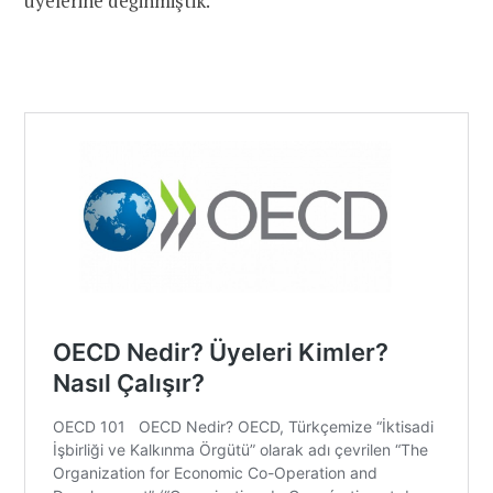
üyelerine değinmiştik.