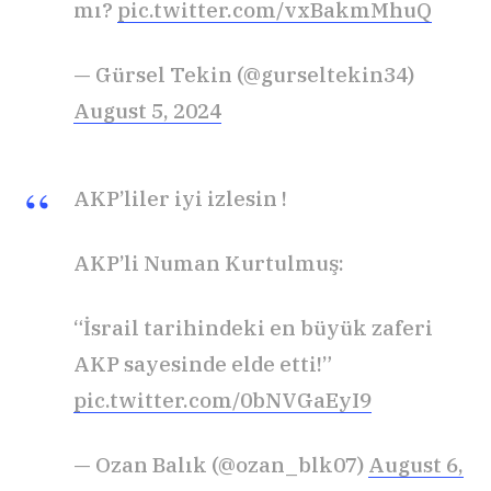
mı?
pic.twitter.com/vxBakmMhuQ
— Gürsel Tekin (@gurseltekin34)
August 5, 2024
AKP’liler iyi izlesin !
AKP’li Numan Kurtulmuş:
“İsrail tarihindeki en büyük zaferi
AKP sayesinde elde etti!”
pic.twitter.com/0bNVGaEyI9
— Ozan Balık (@ozan_blk07)
August 6,