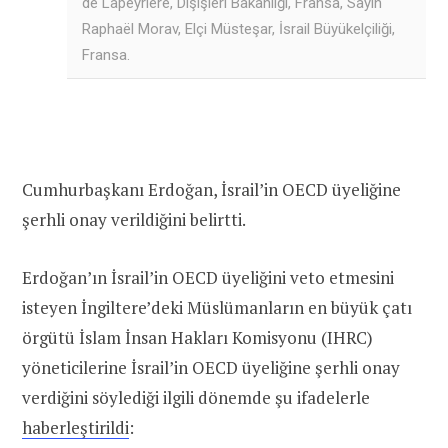
de Lapeyrière, Dışişleri Bakanlığı, Fransa, Sayın
Raphaël Morav, Elçi Müsteşar, İsrail Büyükelçiliği,
Fransa.
Cumhurbaşkanı Erdoğan, İsrail’in OECD üyeliğine
şerhli onay verildiğini belirtti.
Erdoğan’ın İsrail’in OECD üyeliğini veto etmesini
isteyen İngiltere’deki Müslümanların en büyük çatı
örgütü İslam İnsan Hakları Komisyonu (IHRC)
yöneticilerine İsrail’in OECD üyeliğine şerhli onay
verdiğini söylediği ilgili dönemde şu ifadelerle
haberleştirildi
: