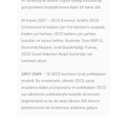
ve Slovenya ile birlikte Örgüte üyeliği konusunda
görüşmelerin başlatılmasına ilişkin bir karar aldı.
30 Kasım 2007 – OECD Konseyi, İsrail’in OECD
Sözleşmesi’ne katılımı için Yol Haritası’nı onayladı .
Katılım yol haritası, OECD katılımı için şartları,
koşulları ve süreci belirler. Resimde: Oren BAR EL,
Ekonomik Müşavir, İsrail Büyükelçiliği, Fransa,
OECD Genel Sekreteri Angel Gurría’dan yol
haritasını alıyor.
2007-2009
– 18 OECD komitesi İsrail politikalarını
inceledi. Bu incelemeler, ülkenin OECD yasal
araçlarına ilişkin pozisyonunu ve politikaların OECD
üye ülkelerinin politikalarıyla tutarlılık derecesini
değerlendirdi ve bu da aday ülkenin 360 derece
derinlemesine bir incelemesi anlamına geliyor.