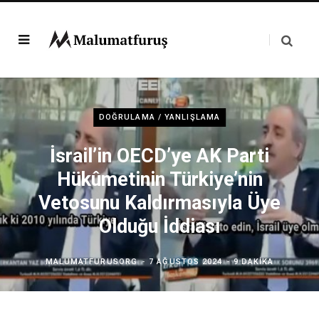
DOĞRULAMA / YANLIŞLAMA
İsrail’in OECD’ye AK Parti
Hükûmetinin Türkiye’nin
Vetosunu Kaldırmasıyla Üye
Olduğu İddiası
MALUMATFURUSORG
7 AĞUSTOS 2024
9 DAKIKA