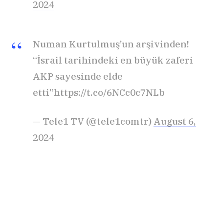
2024
Numan Kurtulmuş’un arşivinden!
“İsrail tarihindeki en büyük zaferi
AKP sayesinde elde
etti”
https://t.co/6NCc0c7NLb
— Tele1 TV (@tele1comtr)
August 6,
2024