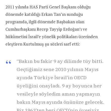
2011 yılında HAS Parti Genel Başkanı olduğu
dönemde katıldığı Erkan Tan’ın sunduğu
programda, ilgili dönemde Başbakan olan
Cumhurbaşkanı Recep Tayyip Erdoğan’ı ve
hükûmetini İsrail’e yönelik politikaları üzerinden
eleştiren Kurtulmuş şu sözleri sarf etti:
“Bakın bu fakir 9 ay dilimde tüy bitti.
Geçtiğimiz sene 2010 yılının Mayıs
ayında Türkiye İsrail’in OECD
üyeliğini onayladı. 9 ay boyunca her
vesileyle söyledim aman yapmayın
bakın Mayıs ayında önünüze gelecek.
Biz 1963’ten beri OECD’nin üyesiyiz.