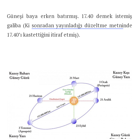
Güneşi baya erken batırmış. 17.40 demek istemiş
galiba (Ki
sonradan yayınladığı düzeltme metni
nde
17.40’ı kastettiğini itiraf etmiş).