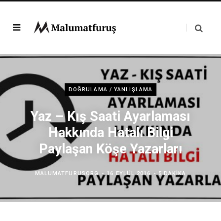
DOĞRULAMA / YANLIŞLAMA
Yaz – Kış Saati Ayarlaması
Hakkında Hatalı Bilgi
Paylaşan Köşe Yazarları
MALUMATFURUSORG
16 EYLÜL 2016
5 DAKIKA