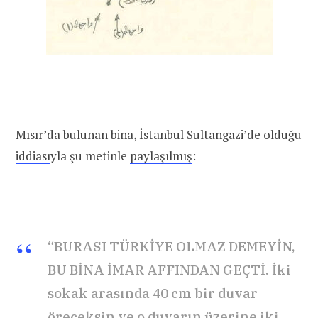
Mısır’da bulunan bina, İstanbul Sultangazi’de olduğu
iddiası
yla şu metinle
paylaşılmış
:
“BURASI TÜRKİYE OLMAZ DEMEYİN,
BU BİNA İMAR AFFINDAN GEÇTİ. İki
sokak arasında 40 cm bir duvar
öreceksin ve o duvarın üzerine iki