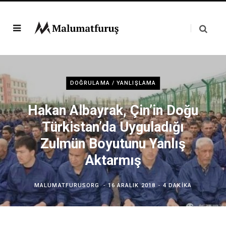
DOĞRULAMA / YANLIŞLAMA
Hakan Albayrak, Çin’in Doğu
Türkistan’da Uyguladığı
Zulmün Boyutunu Yanlış
Aktarmış
MALUMATFURUSORG
16 ARALIK 2018
4 DAKIKA