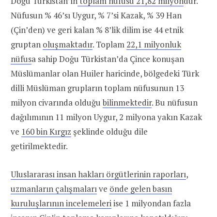
Doğu Türkistan’ın
toplam nüfusu 21,82 milyon
dur.
Nüfusun % 46’sı Uygur, % 7’si Kazak, % 39 Han
(Çin’den) ve geri kalan % 8’lik dilim ise 44 etnik
gruptan
oluşmaktadır
. Toplam
22,1 milyonluk
nüfus
a sahip Doğu Türkistan’da Çince konuşan
Müslümanlar olan Huiler haricinde, bölgedeki Türk
dilli Müslüman grupların toplam nüfusunun 13
milyon civarında olduğu
bilinmektedir
. Bu nüfusun
dağılımının 11 milyon Uygur, 2 milyona yakın Kazak
ve
160 bin Kırgız
şeklinde olduğu dile
getirilmektedir.
Uluslararası insan hakları örgütlerinin raporları
,
uzmanların çalışmaları
ve
önde gelen basın
kuruluşlarının incelemeleri
ise 1 milyondan fazla