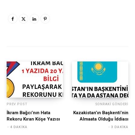
PREV POST
SONRAKI GÖNDERI
İkram Bağcı’nın Hata
Kazakistan’ın Başkenti’nin
Rekoru Kıran Köşe Yazısı
Almaata Olduğu İddiası
4 DAKIKA
3 DAKIKA