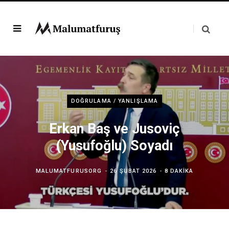
DOĞRULAMA / YANLIŞLAMA
Erkan Baş ve Jusoviç
(Yusufoğlu) Soyadı
MALUMATFURUSORG
26 ŞUBAT 2026
8 DAKIKA