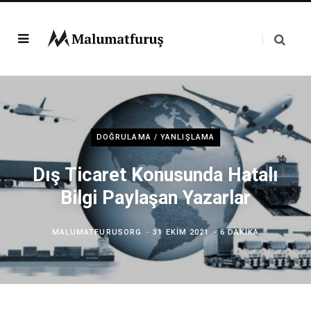
DOĞRULAMA / YANLIŞLAMA
Dış Ticaret Konusunda Hatalı
Bilgi Paylaşan Yazarlar
MALUMATFURUSORG
31 EKIM 2021
6 DAKIKA