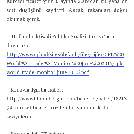
Küresel ticaret yılın 6 ayında 2009’dan bu yana en
sert düşüşünü kaydetti. Ancak, rakamları doğru
okumak gerek.
– Hollanda İktisadi Politika Analizi Bürosu’nun
duyurusu:
http://www.cpb.nl/sites/default/files/cijfer/CPB%20
World%20Trade%20Monitor%20June%202015/cpb-
world-trade-monitor-june-2015.pdf
– Konuyla ilgili bir haber:
http://www.bloomberght.com/haberler/haber/18213
94-kuresel-ticaret-krizden-bu-yana-en-kotu-
seviyelerde
– Konuyla ilgili FT haberi: