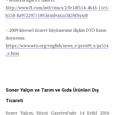
http://www.ft.com/intl/cms/s/2/fe1df514-4b43-11e5-
b558-8a9722977189.html#axzz3k5WSysrB
– 2009 küresel ticaret büyümesine ilişkin DTÖ basın
duyurusu:
https://www.wto.org/english/news_e/pres09_e/pr554
_e.htm
Soner Yalçın ve Tarım ve Gıda Ürünleri Dış
Ticareti
Soner Yalçın,
Sözcü Gazetesi’nde 14 Eylül 2016