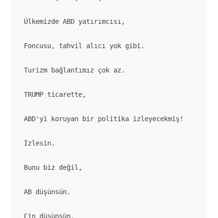
Ülkemizde ABD yatırımcısı,

Foncusu, tahvil alıcı yok gibi.

Turizm bağlantımız çok az.

TRUMP ticarette,

ABD'yi koruyan bir politika izleyecekmiş!

İzlesin.

Bunu biz değil,

AB düşünsün.

Çin düşünsün,
