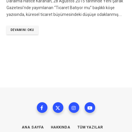
Daralma Hatice Karahan, 28 Ağustos 2015 tarihinde Yeni Şafak
Gazetesi’nde yayımlanan “Ticaret Batıyor mu” başlıklı köşe
yazısında, küresel ticaret büyümesindeki düşüşe odaklanmış.…
DEVAMINI OKU
ANA SAYFA
HAKKINDA
TÜM YAZILAR