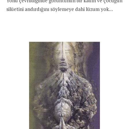
Yönü çevrildiğinde görüntünün bir kadın ve çocuğun
silüetini andırdığını söylemeye dahi lüzum yok…