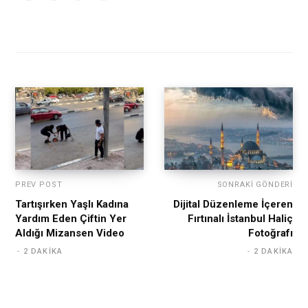
PREV POST
SONRAKI GÖNDERI
Tartışırken Yaşlı Kadına
Dijital Düzenleme İçeren
Yardım Eden Çiftin Yer
Fırtınalı İstanbul Haliç
Aldığı Mizansen Video
Fotoğrafı
2 DAKIKA
2 DAKIKA