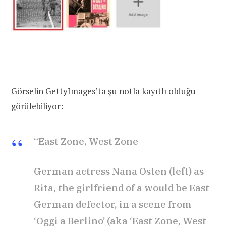
Görselin GettyImages’ta şu notla kayıtlı olduğu
görülebiliyor:
“East Zone, West Zone
German actress Nana Osten (left) as
Rita, the girlfriend of a would be East
German defector, in a scene from
‘Oggi a Berlino’ (aka ‘East Zone, West