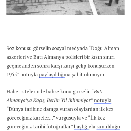
Söz konusu görselin sosyal medyada “Doğu Alman
askerleri ve Batı Almanya polisleri bir kızın sınırı
geçmesinden sonra karşı karşı gelip konuşurken
1955” notuyla
paylaşıldığı
na şahit olunuyor.
Haber sitelerinde bahse konu görselin “
Batı
Almanya’ya Kaçış, Berlin Yıl Bilinmiyor
”
notuyla
“Dünya tarihine damga vuran olaylardan ilk kez
göreceğiniz kareler…”
vurgusu
yla ve “İlk kez
göreceğiniz tarihi fotoğraflar”
başlığı
yla
sunulduğu