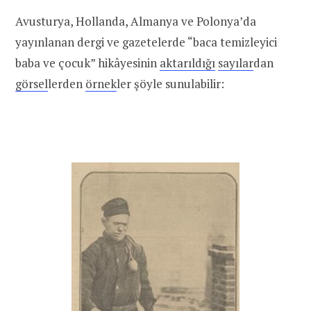
Avusturya, Hollanda, Almanya ve Polonya’da
yayınlanan dergi ve gazetelerde “baca temizleyici
baba ve çocuk” hikâyesinin
aktarıldığı
sayılar
dan
görsel
lerden
örnek
ler şöyle sunulabilir: