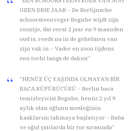
“EEN SCHOORSTEENVEGER VAN NOG
GEEN DRIE JAAR – De Berlijnsche
schoorsteenveger Bognhe wijdt zijn
zoontje, dat eerst 2 jaar en 9 maanden
oud is, reeds nu in de gehelmen van
zijn vak in – Vader en zoon tijdens
een tocht langs de daken”
“HENÜZ ÜÇ YAŞINDA OLMAYAN BİR
BACA SÜPÜRÜCÜSÜ – Berlin baca
temizleyicisi Bognhe, henüz 2 yıl 9
aylık olan oğlunu mesleğinin
kasklarını takmaya başlatıyor – Baba
ve oğul çatılarda bir tur sırasında”