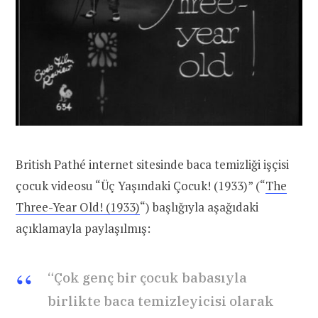
British Pathé internet sitesinde baca temizliği işçisi
çocuk videosu “Üç Yaşındaki Çocuk! (1933)” (“
The
Three-Year Old! (1933)
“) başlığıyla aşağıdaki
açıklamayla paylaşılmış:
“Çok genç bir çocuk babasıyla
birlikte baca temizleyicisi olarak