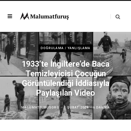
DOĞRULAMA / YANLIŞLAMA
1933’te İngiltere’de Baca
Temizleyicisi Çocuğun
Görüntülendiği İddiasıyla
Paylaşılan Video
MALUMATFURUSORG
1 ŞUBAT 2024
6 DAKIKA