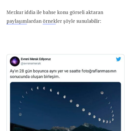
Mezkur iddia ile bahse konu görseli aktaran
paylaşım
lardan
örnek
ler şöyle sunulabilir: