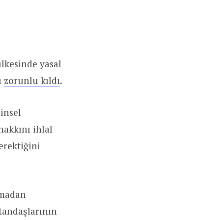
ülkesinde yasal
ı
zorunlu kıldı
.
insel
hakkını ihlal
erektiğini
olmadan
atandaşlarının