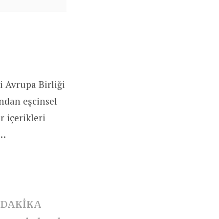
 Avrupa Birliği
ından eşcinsel
 içerikleri
ı…
NDAKİKA