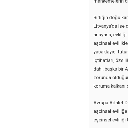
mahkemelerin de
Birliğin doğu ka
Litvanya’da ise 
anayasa, evliliği
eşcinsel evlilik
yasaklayıcı tutu
içtihatları, özell
dahi, başka bir 
zorunda olduğunu
koruma kalkanı 
Avrupa Adalet Di
eşcinsel evliliğe
eşcinsel evliliğ