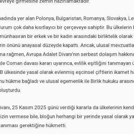
vreye girmesine zemin hazırlamaktadır.
nadında yer alan Polonya, Bulgaristan, Romanya, Slovakya, L
durum çok daha kısıtlayıcı bir çerçeveye sahiptir. Bu ülkeleri
 münhasıran bir erkek ve bir kadın arasındaki birliktelik olara
lerin önünü anayasal düzeyde kapattı. Ancak, ulusal mevzuatla
ma rağmen, Avrupa Adalet Divanı’nın serbest dolaşım hakkına 
ikle
Coman
davası kararı uyarınca, evlilik eşitliğini tanımayan 
AB ülkesinde yasal olarak evlenmiş eşcinsel çiftlerin ikamet h
 hükme bağladı ve ulusal egemenlik ile Birlik hukuku arasında
oluşturdu.
vanı, 25 Kasım 2025 günü verdiği kararla da ülkelerinin kendi
 izin vermese bile, bloğun herhangi bir yerinde yasal olarak ya
i tanıması gerektiğine hükmetti.