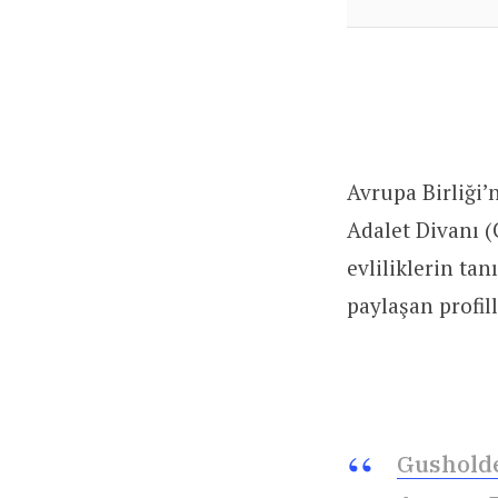
Avrupa Birliği’
Adalet Divanı (
evliliklerin ta
paylaşan profil
Gusholde