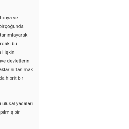
etonya ve
n birçoğunda
k tanımlayarak
rdaki bu
ilişkin
üye devletlerin
aklarını tanımak
 hibrit bir
 ulusal yasaları
pılmış bir