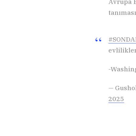
Avrupa Bi
tanıması
#SONDA
evlilikle
-Washin
— Gushol
2025