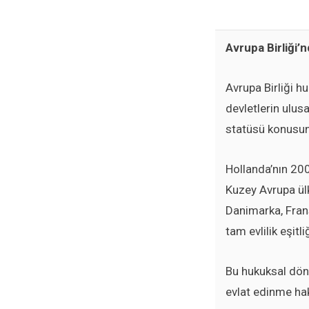
Avrupa Birliği’n
Avrupa Birliği 
devletlerin ulusa
statüsü konusun
Hollanda’nın 200
Kuzey Avrupa ülk
Danimarka, Frans
tam evlilik eşitli
Bu hukuksal dönü
evlat edinme hak