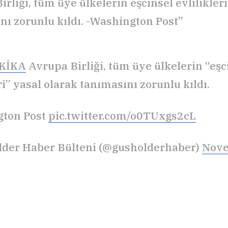
rliği, tüm üye ülkelerin eşcinsel evlilikler
nı zorunlu kıldı. -Washington Post”
KİKA
Avrupa Birliği, tüm üye ülkelerin “eşc
ri” yasal olarak tanımasını zorunlu kıldı.
gton Post
pic.twitter.com/o0TUxgs2cL
der Haber Bülteni (@gusholderhaber)
Nove