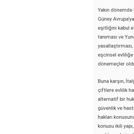
Yakın dönemde ge
Güney Avrupa’ya 
eşitliğini kabul 
tanıması ve Yuna
yasallaştırması,
eşcinsel evliliğe
dönemeçler old
Buna karşın, İtal
çiftlere evlilik 
alternatif bir h
güvenlik ve hast
hakları konusund
konusu ikili yap