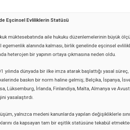
de Eşcinsel Evliliklerin Statüsü
hukuk müktesebatında aile hukuku düzenlemelerinin büyük ölç
l egemenlik alanında kalması, birlik genelinde eşcinsel evlilik
da heterojen bir yapının ortaya çıkmasına neden oldu.
1 yılında dünyada bir ilke imza atarak başlattığı yasal süreç
elerinde baskın bir norm haline gelmiş; Belçika, İspanya, İsve
a, Lüksemburg, İrlanda, Finlandiya, Malta, Almanya ve Avustu
ğini yasalaştırdı.
şüm, yalnızca medeni kanunlarda yapılan değişikliklerle sınır
larını da kapsayan tam bir eşitlik statüsüne tekabül etmekted