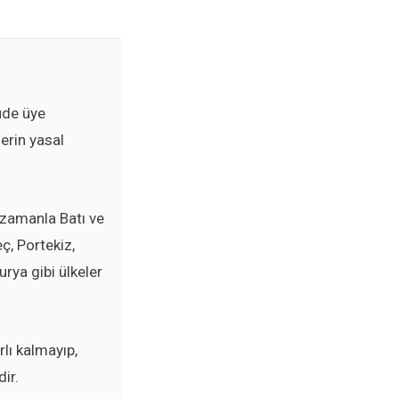
üde üye
lerin yasal
, zamanla Batı ve
ç, Portekiz,
rya gibi ülkeler
lı kalmayıp,
ir.