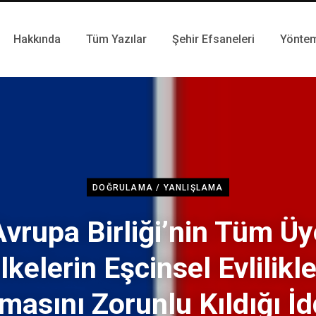
Hakkında
Tüm Yazılar
Şehir Efsaneleri
Yönte
DOĞRULAMA / YANLIŞLAMA
Avrupa Birliği’nin Tüm Üy
lkelerin Eşcinsel Evlilikle
masını Zorunlu Kıldığı İd