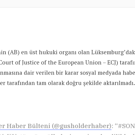
nin (AB) en üst hukuki organı olan Lüksemburg’daki
Court of Justice of the European Union – ECJ) taraf
nınmasına dair verilen bir karar sosyal medyada haber
ler tarafından tam olarak doğru şekilde aktarılmad
r Haber Bülteni (@gusholderhaber)
: “#SO