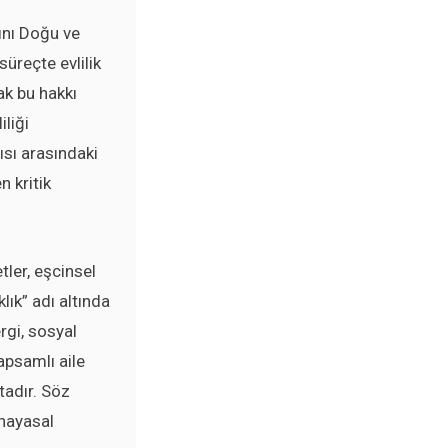
rını Doğu ve
üreçte evlilik
rak bu hakkı
liği
ısı arasındaki
n kritik
tler, eşcinsel
klık” adı altında
rgi, sosyal
apsamlı aile
tadır. Söz
anayasal