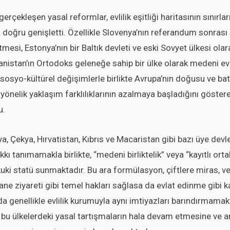
rçekleşen yasal reformlar, evlilik eşitliği haritasının sınırla
doğru genişletti. Özellikle Slovenya’nın referandum sonrası s
etmesi, Estonya’nın bir Baltık devleti ve eski Sovyet ülkesi ola
nistan’ın Ortodoks geleneğe sahip bir ülke olarak medeni evli
 sosyo-kültürel değişimlerle birlikte Avrupa’nın doğusu ve bat
 yönelik yaklaşım farklılıklarının azalmaya başladığını göstere
u.
ya, Çekya, Hırvatistan, Kıbrıs ve Macaristan gibi bazı üye devle
hakkı tanımamakla birlikte, “medeni birliktelik” veya “kayıtlı orta
ukuki statü sunmaktadır. Bu ara formülasyon, çiftlere miras, ve
ane ziyareti gibi temel hakları sağlasa da evlat edinme gibi k
a genellikle evlilik kurumuyla aynı imtiyazları barındırmamak
ı, bu ülkelerdeki yasal tartışmaların hala devam etmesine ve 