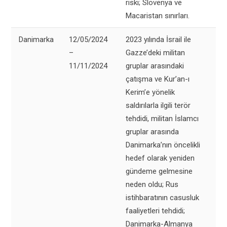
riski; Slovenya ve
Macaristan sınırları.
Danimarka
12/05/2024
2023 yılında İsrail ile
–
Gazze’deki militan
11/11/2024
gruplar arasındaki
çatışma ve Kur’an-ı
Kerim’e yönelik
saldırılarla ilgili terör
tehdidi, militan İslamcı
gruplar arasında
Danimarka’nın öncelikli
hedef olarak yeniden
gündeme gelmesine
neden oldu; Rus
istihbaratının casusluk
faaliyetleri tehdidi;
Danimarka-Almanya