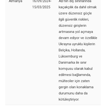
Almanya
16/09/2024-
AB’nin dış sınırlarında
15/03/2025
kaçakçılık da dahil olmak
üzere düzensiz göçle
ilgili güvenlik riskleri,
düzensiz girişlerin
artmasına yol açmaya
devam ediyor ve özellikle
Ukrayna uyruklu kişilerin
Belçika, Hollanda,
Lüksemburg ve
Danimarka ile sınır
komşusu olarak kabul
edilmesi bağlamında,
mülteciler için zaten
gergin olan konaklama
durumunu daha da
kötüleştiriyor.