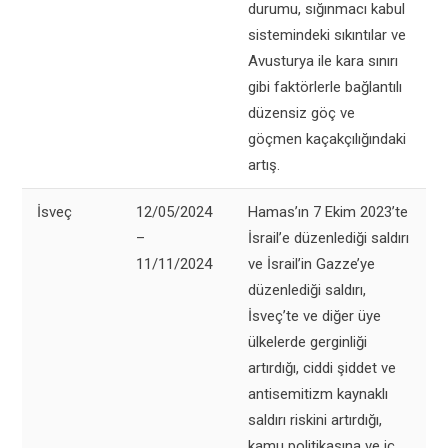
durumu, sığınmacı kabul
sistemindeki sıkıntılar ve
Avusturya ile kara sınırı
gibi faktörlerle bağlantılı
düzensiz göç ve
göçmen kaçakçılığındaki
artış.
İsveç
12/05/2024
Hamas’ın 7 Ekim 2023’te
–
İsrail’e düzenlediği saldırı
11/11/2024
ve İsrail’in Gazze’ye
düzenlediği saldırı,
İsveç’te ve diğer üye
ülkelerde gerginliği
artırdığı, ciddi şiddet ve
antisemitizm kaynaklı
saldırı riskini artırdığı,
kamu politikasına ve iç