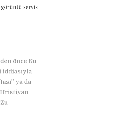
r görüntü servis
eden önce Ku
i iddiasıyla
tası” ya da
 Hristiyan
0Zu
5