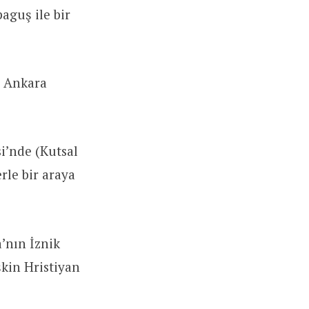
aguş ile bir
e Ankara
si’nde (Kutsal
rle bir araya
’nın İznik
şkin Hristiyan