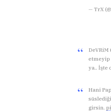
— TrX (@
DeVRiM (
etmeyip 
ya.. İşte
Hani Pap
süslediği
girsin.
p