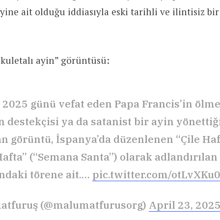
ne ait olduğu iddiasıyla eski tarihli ve ilintisiz bi
kuletalı ayin” görüntüsü:
 2025 günü vefat eden Papa Francis’in ölm
 destekçisi ya da satanist bir ayin yönettiğ
an görüntü, İspanya’da düzenlenen “Çile Haf
Hafta” (“Semana Santa”) olarak adlandırılan
daki törene ait.…
pic.twitter.com/otLvXKu
atfuruş (@malumatfurusorg)
April 23, 202