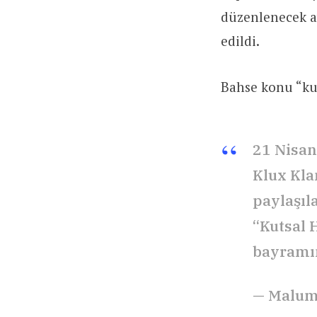
düzenlenecek ayi
edildi.
Bahse konu “ku
21 Nisan
Klux Klan
paylaşıl
“Kutsal 
bayramın
— Malum