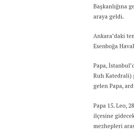
Başkanlığına ge
araya geldi.
Ankara’daki te
Esenboğa Havali
Papa, İstanbul’d
Ruh Katedrali) 
gelen Papa, ard
Papa 15. Leo, 2
ilçesine gidece
mezhepleri aras