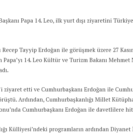
aşkanı Papa 14. Leo, ilk yurt dışı ziyaretini Türkiy
Recep Tayyip Erdoğan ile görüşmek üzere 27 Kas
n Papa’yı 14. Leo Kültür ve Turizm Bakanı Mehmet 
adı.
’i ziyaret etti ve Cumhurbaşkanı Erdoğan ile Cumh
görüştü. Ardından, Cumhurbaşkanlığı Millet Kütüph
nu’nda Cumhurbaşkanı Erdoğan ile davetlilere hita
ğı Külliyesi’ndeki programların ardından Diyanet İ