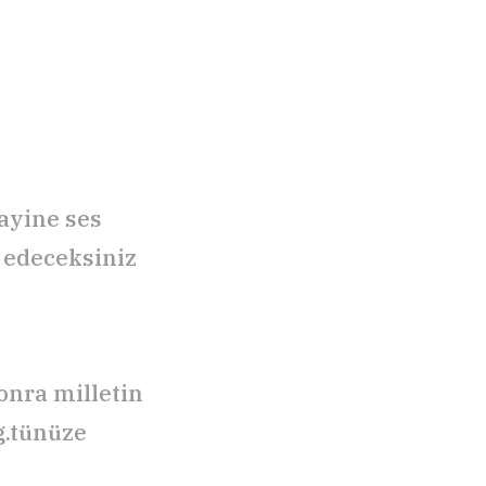
ayine ses
f edeceksiniz
onra milletin
 g.tünüze