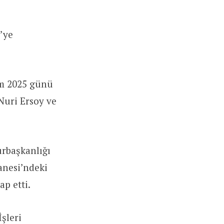
e’ye
ım 2025 günü
Nuri Ersoy ve
urbaşkanlığı
anesi’ndeki
p etti.
şleri