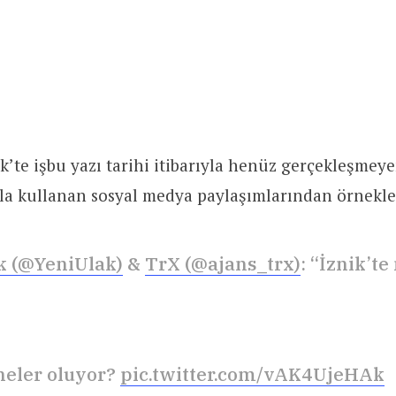
’te işbu yazı tarihi itibarıyla henüz gerçekleşmeye
la kullanan sosyal medya paylaşımlarından örnekle
k (@YeniUlak)
&
TrX (@ajans_trx)
: “İznik’te
 neler oluyor?
pic.twitter.com/vAK4UjeHAk