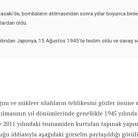
saki’de, bombaların atılmasından sonra yıllar boyunca binler
klardan öldü.
ardından Japonya, 15 Ağustos 1945’te teslim oldu ve savaş s
ığını ve nükleer silahların tehlikesini gözler önüne
ılmasının yıl dönümlerinde genellikle 1945 yılınd
 2011 yılındaki tsunamiden kurtulan tapınak yapıs
duğu iddiasıyla aşağıdaki görselin paylaşıldığı görül