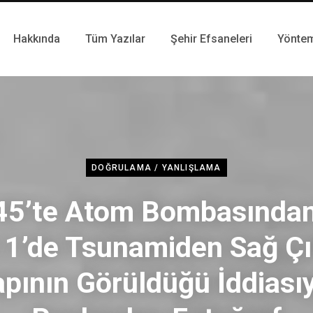
Hakkında
Tüm Yazılar
Şehir Efsaneleri
Yönte
DOĞRULAMA / YANLIŞLAMA
45’te Atom Bombasından
1’de Tsunamiden Sağ Ç
pının Görüldüğü İddiası