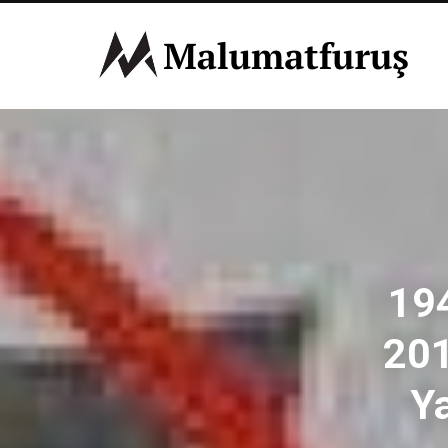
19
201
Ya