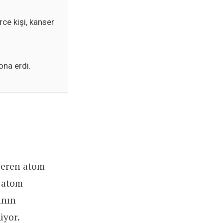
ce kişi, kanser
ona erdi.
 seren atom
a atom
ının
üyor.