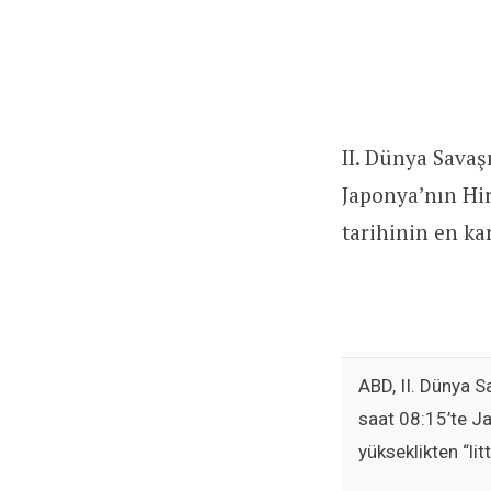
II. Dünya Savaş
Japonya’nın Hir
tarihinin en kar
ABD, II. Dünya 
saat 08:15’te
Ja
yükseklikten “li