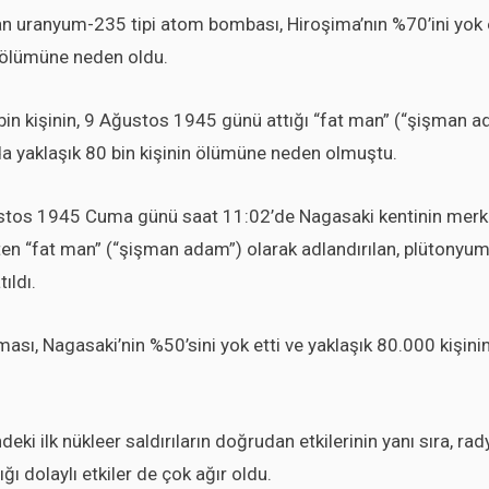
an uranyum-235 tipi atom bombası, Hiroşima’nın %70’ini yok e
 ölümüne neden oldu.
 bin kişinin, 9 Ağustos 1945 günü attığı “fat man” (“şişman a
 yaklaşık 80 bin kişinin ölümüne neden olmuştu.
stos 1945 Cuma günü saat 11:02’de Nagasaki kentinin merk
en “fat man” (“şişman adam”) olarak adlandırılan, plütonyum-
ıldı.
ası, Nagasaki’nin %50’sini yok etti ve yaklaşık 80.000 kişin
ndeki ilk nükleer saldırıların doğrudan etkilerinin yanı sıra, 
ğı dolaylı etkiler de çok ağır oldu.