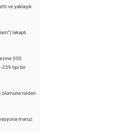
tti ve yaklaşık
dam”) lakaplı
ezine 500
239 tipi bir
in ölümüne neden
radyasyona maruz