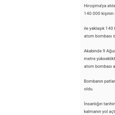
Hiroşima’ya atıl
140.000 kişinin
ile yaklaşık 140
atom bombası da
Akabinde 9 Ağu
metre yükseklikt
atom bombası at
Bombanın patlam
oldu.
İnsanlığın tarihi
kalmanın yol açtı