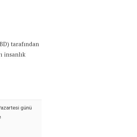
ABD) tarafından
ı insanlık
azartesi günü
e