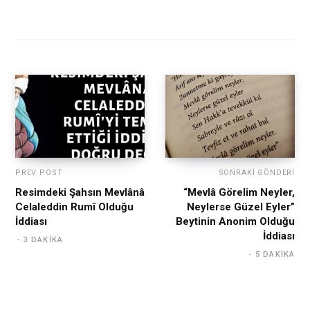
PREV POST
SONRAKI GÖNDERI
Resimdeki Şahsın Mevlânâ
“Mevlâ Görelim Neyler,
Celaleddin Rumî Olduğu
Neylerse Güzel Eyler”
İddiası
Beytinin Anonim Olduğu
İddiası
3 DAKIKA
5 DAKIKA