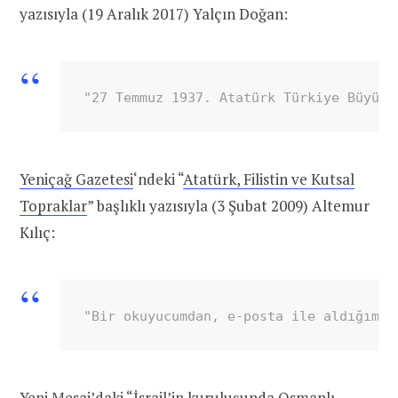
yazısıyla (19 Aralık 2017) Yalçın Doğan:
"27 Temmuz 1937. Atatürk Türkiye Büyük 
Yeniçağ Gazetesi
‘ndeki “
Atatürk, Filistin ve Kutsal
Topraklar
” başlıklı yazısıyla (3 Şubat 2009) Altemur
Kılıç:
"Bir okuyucumdan, e-posta ile aldığım b
Yeni Mesaj’daki “
İsrail’in kuruluşunda Osmanlı