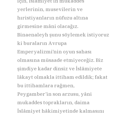
için, İslâmiyet’in mukaddes
yerlerinin, musevilerin ve
hıristiyanların nüfuzu altına
girmesine mâni olacağız.
Binaenaleyh şunu söylemek istiyoruz
ki buraların Avrupa
Emperyalizmi’nin oyun sahası
olmasına müsaade etmiyeceğiz. Biz
şimdiye kadar dinsiz ve İslâmiyete
lâkayt olmakla ittiham edildik; fakat
bu ittihamlara rağmen,
Peygamber’in son arzusu, yâni
mukaddes toprakların, daima
İslâmiyet hâkimiyetinde kalmasını