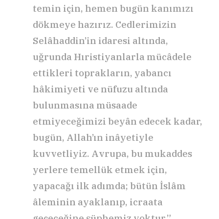
temin için, hemen bugün kanımızı
dökmeye hazırız. Cedlerimizin
Selâhaddin’in idaresi altında,
uğrunda Hıristiyanlarla mücâdele
ettikleri toprakların, yabancı
hâkimiyeti ve nüfuzu altında
bulunmasına müsaade
etmiyeceğimizi beyân edecek kadar,
bugün, Allah’ın inâyetiyle
kuvvetliyiz. Avrupa, bu mukaddes
yerlere temellük etmek için,
yapacağı ilk adımda; bütün İslâm
âleminin ayaklanıp, icraata
geçeceğine şüphemiz yoktur.”