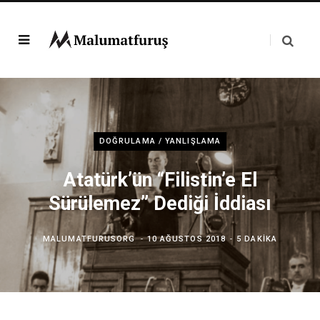
DOĞRULAMA / YANLIŞLAMA
Atatürk’ün “Filistin’e El
Sürülemez” Dediği İddiası
MALUMATFURUSORG
10 AĞUSTOS 2018
5 DAKIKA