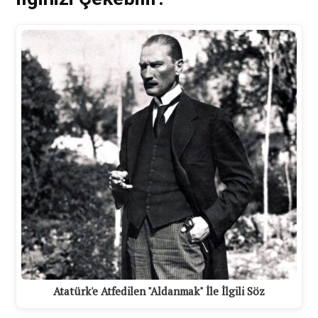
Atatürk'e Atfedilen "Aldanmak" İle İlgili Söz