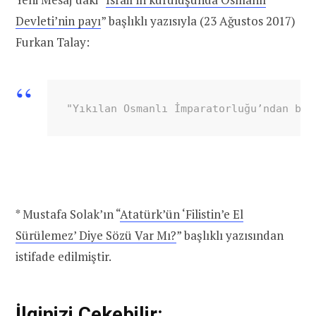
Devleti’nin payı
” başlıklı yazısıyla (23 Ağustos 2017)
Furkan Talay:
"Yıkılan Osmanlı İmparatorluğu’ndan bir
* Mustafa Solak’ın “
Atatürk’ün ‘Filistin’e El
Sürülemez’ Diye Sözü Var Mı?
” başlıklı yazısından
istifade edilmiştir.
İlginizi Çekebilir: