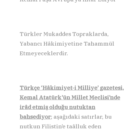
Türkler Mukaddes Topraklarda,
Yabancı Hâkimiyetine Tahammül
Etmeyeceklerdir.
Türkçe ‘Hâkimiyet-i Milliye’ gazetesi,
Kemal Atatürk’ün Millet Meclisi’nde
irâd etmiş olduğu nutuktan
bahsediyor
; aşağıdaki satırlar, bu
nutkun Filistin’e taâlluk eden