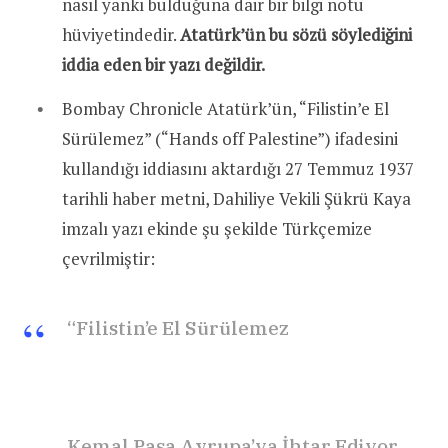
nasıl yankı bulduğuna dair bir bilgi notu
hüviyetindedir.
Atatürk’ün bu sözü söylediğini
iddia eden bir yazı değildir.
Bombay Chronicle Atatürk’ün, “Filistin’e El
Sürülemez” (“Hands off Palestine”) ifadesini
kullandığı iddiasını aktardığı 27 Temmuz 1937
tarihli haber metni, Dahiliye Vekili Şükrü Kaya
imzalı yazı ekinde şu şekilde Türkçemize
çevrilmiştir:
“Filistin’e El Sürülemez
Kemal Paşa Avrupa’ya İhtar Ediyor