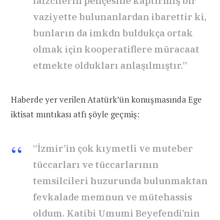
faizcilerin pençesine kaptırmış bir
vaziyette bulunanlardan ibarettir ki,
bunların da imkdn buldukça ortak
olmak için kooperatiflere müracaat
etmekte oldukları anlaşılmıştır.”
Haberde yer verilen Atatürk’ün konuşmasında Ege
iktisat mıntıkası atfı şöyle geçmiş:
“İzmir’in çok kıymetli ve muteber
tüccarları ve tüccarlarının
temsilcileri huzurunda bulunmaktan
fevkalade memnun ve mütehassis
oldum. Katibi Umumi Beyefendi’nin