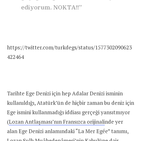
ediyorum. NOKTA!!”
https://twitter.com/turkdegs/status/1577302090623
422464
Tarihte Ege Denizi için hep Adalar Denizi isminin
kullanıldığı, Atatürk’ün de hiçbir zaman bu deniz için
Ege ismini kullanmadığı iddiası gerçeği yansıtmıyor
(
Lozan Antlaşması’nın Fransızca orijinali
nde yer
alan Ege Denizi anlamındaki “La Mer Egée” tanımı,
Lozan Sulh Muâhedenâmesi’nin Kabulüne dair