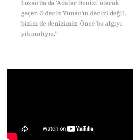
Lozan’da da ‘Adalar Denizi’ olarak
geçer. O deniz Yunan’ın denizi değil,
bizim de denizimiz. Önce bu algıyı
yıkmalıyız.”