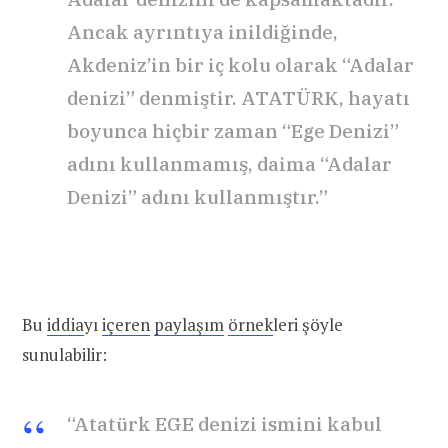
Ancak ayrıntıya inildiğinde,
Akdeniz’in bir iç kolu olarak “Adalar
denizi” denmiştir. ATATÜRK, hayatı
boyunca hiçbir zaman “Ege Denizi”
adını kullanmamış, daima “Adalar
Denizi” adını kullanmıştır.”
Bu
iddia
yı
içeren
paylaşım
örnek
leri şöyle
sunulabilir:
“Atatürk EGE denizi ismini kabul