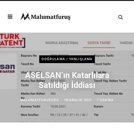
DOĞRULAMA / YANLIŞLAMA
ASELSAN’ın Katarlılara
Satıldığı İddiası
MALUMATFURUSORG
18 ARALIK 2021
7 DAKIKA