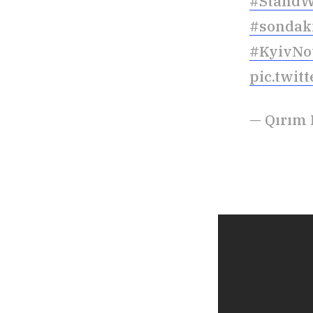
#StandW
#sondak
#KyivNo
pic.twi
— Qırım 