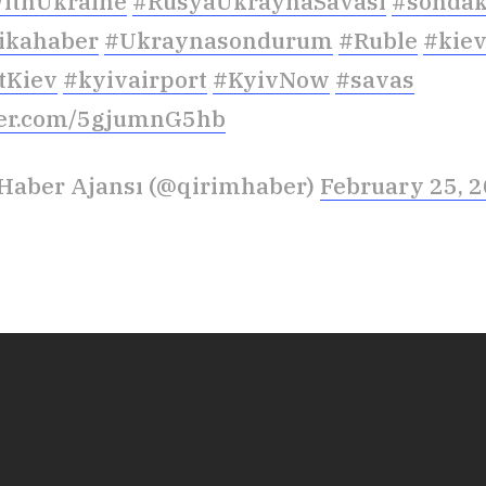
ithUkraine
#RusyaUkraynaSavası
#sondak
ikahaber
#Ukraynasondurum
#Ruble
#kie
tKiev
#kyivairport
#KyivNow
#savas
tter.com/5gjumnG5hb
Haber Ajansı (@qirimhaber)
February 25, 