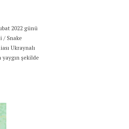
Şubat 2022 günü
i / Snake
diası Ukraynalı
a yaygın şekilde