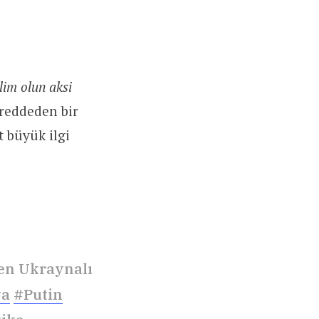
lim olun aksi
 reddeden bir
t büyük ilgi
den Ukraynalı
ya
#Putin