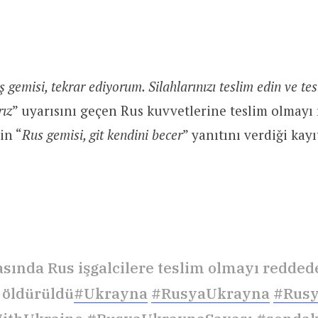
 gemisi, tekrar ediyorum. Silahlarınızı teslim edin ve tes
rız
” uyarısını geçen Rus kuvvetlerine teslim olmayı
in “
Rus gemisi, git kendini becer
” yanıtını verdiği kayı
asında Rus işgalcilere teslim olmayı redde
 öldürüldü
#Ukrayna
#RusyaUkrayna
#Rus