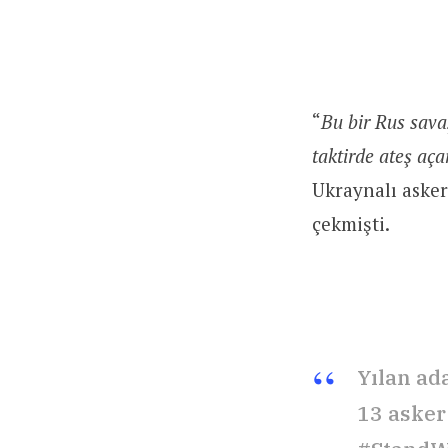
“
Bu bir Rus savaş
taktirde ateş aça
Ukraynalı asker
çekmişti.
Yılan ad
13 asker