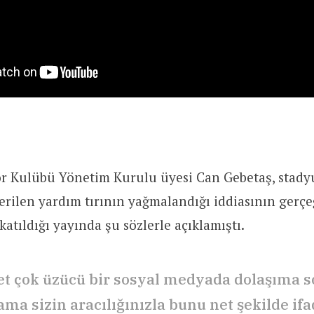
r Kulübü Yönetim Kurulu üyesi Can Gebetaş, sta
rilen yardım tırının yağmalandığı iddiasının gerçe
katıldığı yayında şu sözlerle açıklamıştı.
et çok üzücü bir sosyal medyada dolaşıma s
ama sizin aracılığınızla bunu net şekilde i