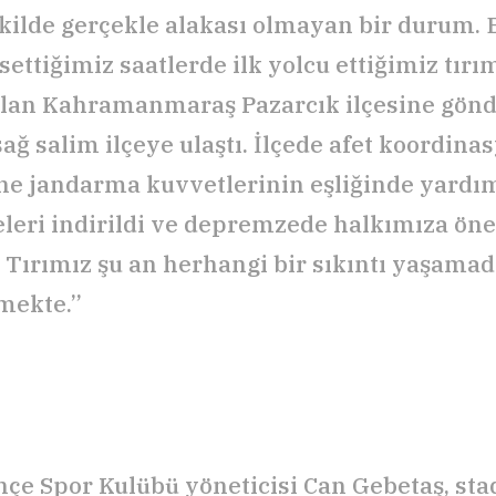
ekilde gerçekle alakası olmayan bir durum. 
settiğimiz saatlerde ilk yolcu ettiğimiz tırı
olan Kahramanmaraş Pazarcık ilçesine gönde
ağ salim ilçeye ulaştı. İlçede afet koordina
e jandarma kuvvetlerinin eşliğinde yardı
eri indirildi ve depremzede halkımıza öne
ı. Tırımız şu an herhangi bir sıkıntı yaşamad
mekte.”
çe Spor Kulübü yöneticisi Can Gebetaş, s