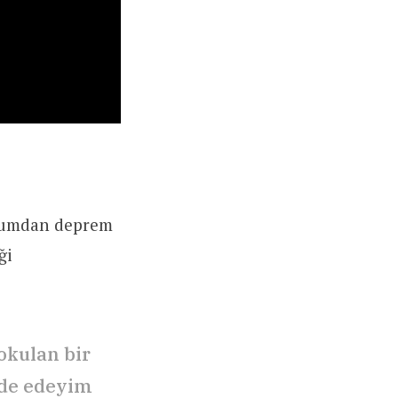
dyumdan deprem
ği
okulan bir
fade edeyim