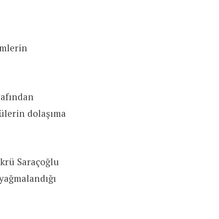
mlerin
rafından
ülerin dolaşıma
ükrü Saraçoğlu
 yağmalandığı