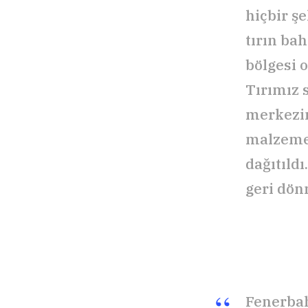
hiçbir ş
tırın bah
bölgesi 
Tırımız s
merkezin
malzemel
dağıtıld
geri dön
Fenerbah