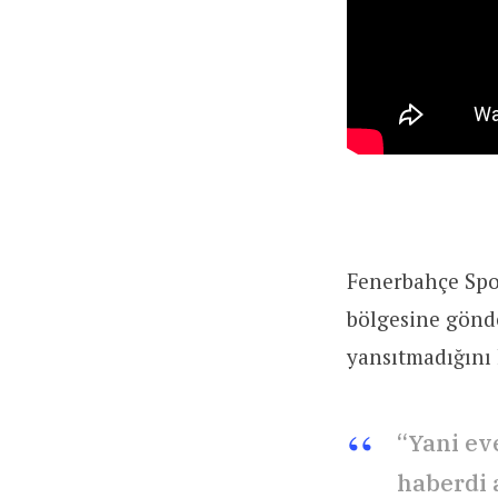
Fenerbahçe Spo
bölgesine gönde
yansıtmadığını 
“Yani ev
haberdi 