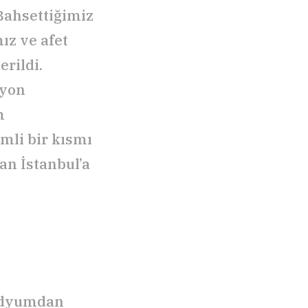
Bahsettiğimiz
mız ve afet
rildi.
syon
m
mli bir kısmı
an İstanbul’a
tadyumdan