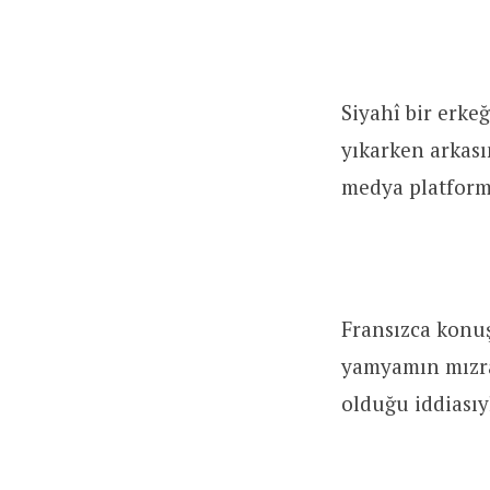
Siyahî bir erke
yıkarken arkası
medya platforml
Fransızca konuş
yamyamın mızrağ
olduğu iddiasıy