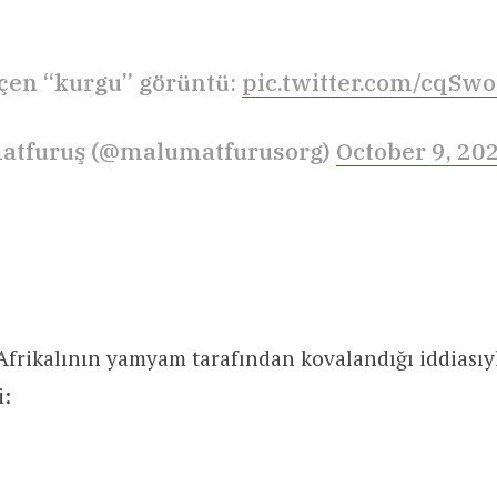
çen “kurgu” görüntü:
pic.twitter.com/cqSw
atfuruş (@malumatfurusorg)
October 9, 20
Afrikalının yamyam tarafından kovalandığı iddiasıy
i: