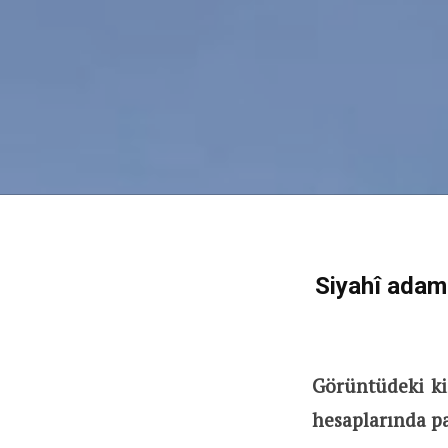
Siyahî adam
Görüntüdeki ki
hesaplarında pa