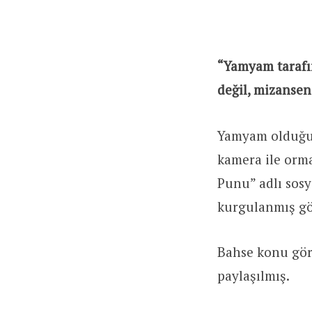
“Yamyam tarafı
değil, mizansen
Yamyam olduğu i
kamera ile orma
Punu” adlı sosy
kurgulanmış gör
Bahse konu gör
paylaşılmış.