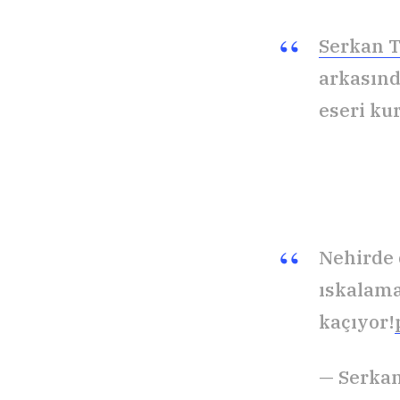
Serkan T
arkasınd
eseri ku
Nehirde 
ıskalama
kaçıyor!
— Serkan