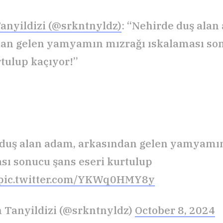
anyildizi (@srkntnyldz)
: “Nehirde duş alan
an gelen yamyamın mızrağı ıskalaması so
rtulup kaçıyor!”
duş alan adam, arkasından gelen yamyamı
sı sonucu şans eseri kurtulup
pic.twitter.com/YKWq0HMY8y
 Tanyildizi (@srkntnyldz)
October 8, 2024