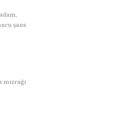
 adam,
nucu şans
n mızrağı