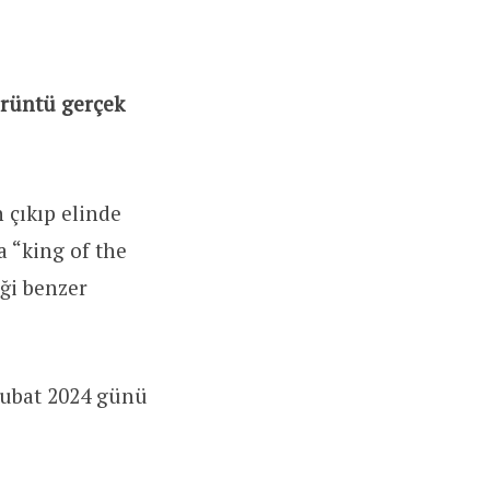
örüntü gerçek
 çıkıp elinde
 “king of the
ği benzer
Şubat 2024 günü