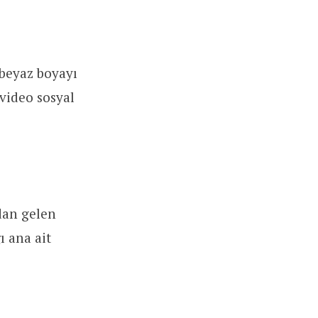
 beyaz boyayı
 video sosyal
dan gelen
ı ana ait