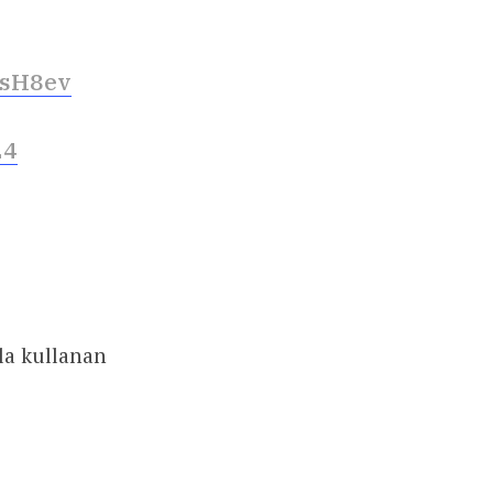
osH8ev
24
la kullanan