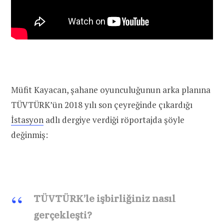
Müfit Kayacan, şahane oyunculuğunun arka planına
TÜVTÜRK’ün 2018 yılı son çeyreğinde çıkardığı
İstasyon
adlı dergiye verdiği röportajda şöyle
değinmiş:
TÜVTÜRK’le işbirliğiniz nasıl
gerçekleşti?