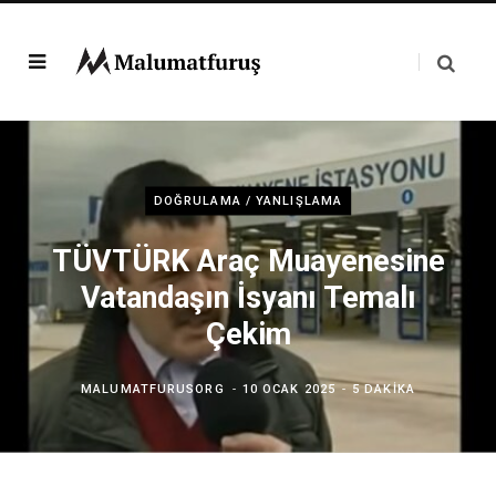
DOĞRULAMA / YANLIŞLAMA
TÜVTÜRK Araç Muayenesine
Vatandaşın İsyanı Temalı
Çekim
MALUMATFURUSORG
10 OCAK 2025
5 DAKIKA