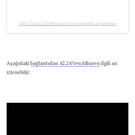
Dilsiz Sözcü (@dilsizsozcu)’in paylaştığı bir gönderi
Aşağıdaki
bağlantıdan 42.24’ten itibaren
ilgili an
izlenebilir: