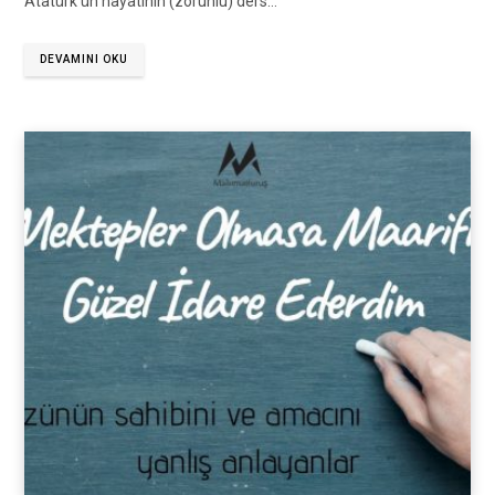
Atatürk’ün hayatının (zorunlu) ders…
DEVAMINI OKU