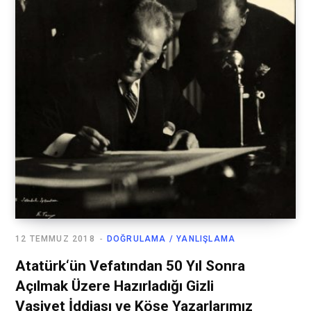
12 TEMMUZ 2018
DOĞRULAMA / YANLIŞLAMA
Atatürk‘ün Vefatından 50 Yıl Sonra
Açılmak Üzere Hazırladığı Gizli
Vasiyet İddiası ve Köşe Yazarlarımız