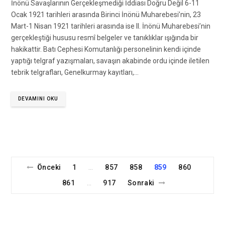
İnönü Savaşlarının Gerçekleşmediği İddiası Doğru Değil 6-11
Ocak 1921 tarihleri arasında Birinci İnönü Muharebesi’nin, 23
Mart-1 Nisan 1921 tarihleri arasında ise II. İnönü Muharebesi’nin
gerçekleştiği hususu resmî belgeler ve tanıklıklar ışığında bir
hakikattir. Batı Cephesi Komutanlığı personelinin kendi içinde
yaptığı telgraf yazışmaları, savaşın akabinde ordu içinde iletilen
tebrik telgrafları, Genelkurmay kayıtları,…
DEVAMINI OKU
Önceki
1
857
858
859
860
…
861
917
Sonraki
…