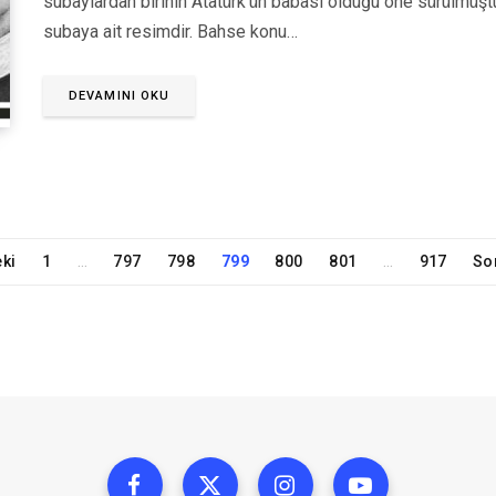
subaylardan birinin Atatürk’ün babası olduğu öne sürülmüştü
subaya ait resimdir. Bahse konu…
DEVAMINI OKU
ki
1
797
798
799
800
801
917
So
…
…