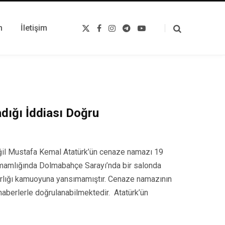
m
İletişim
X
F
I
T
Y
(
a
n
e
o
T
c
s
l
u
w
e
t
e
T
i
b
a
g
u
t
o
g
r
b
t
o
r
a
e
e
k
a
m
r
m
)
dığı İddiası Doğru
ğil Mustafa Kemal Atatürk’ün cenaze namazı 19
imamlığında Dolmabahçe Sarayı’nda bir salonda
 varlığı kamuoyuna yansımamıştır. Cenaze namazının
 haberlerle doğrulanabilmektedir. Atatürk’ün