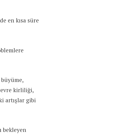
nde en kısa süre
oblemlere
an büyüme,
vre kirliliği,
i artışlar gibi
nı bekleyen