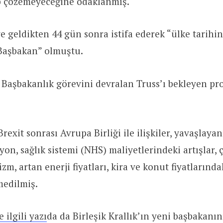
p çözemeyeceğine odaklanmış.
ve geldikten 44 gün sonra istifa ederek “ülke tarihi
Başbakan” olmuştu.
 Başbakanlık görevini devralan Truss’ı bekleyen pr
rexit sonrası Avrupa Birliği ile ilişkiler, yavaşlay
on, sağlık sistemi (NHS) maliyetlerindeki artışlar, çe
m, artan enerji fiyatları, kira ve konut fiyatlarındak
medilmiş.
 ilgili yazı
da da Birleşik Krallık’ın yeni başbakanı