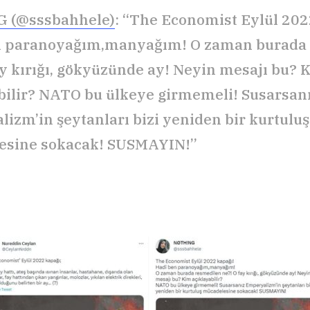
 (@sssbahhele)
: “The Economist Eylül 202
n paranoyağım,manyağım! O zaman burada
ay kırığı, gökyüzünde ay! Neyin mesajı bu? 
bilir? NATO bu ülkeye girmemeli! Susarsan
izm’in şeytanları bizi yeniden bir kurtuluş
esine sokacak! SUSMAYIN!”