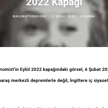
2022 Kapağı
MALUMATFURUSORG
22 ŞUBAT 2023
2 DAKIKA
omist’in Eylül 2022 kapağındaki görsel, 6 Şubat 202
aş merkezli depremlerle değil, İngiltere iç siyaseti i