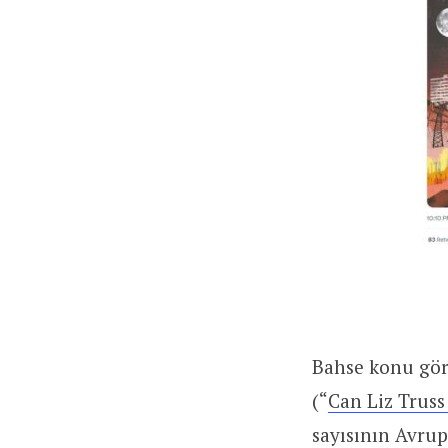
Bahse konu görs
(“
Can Liz Truss 
sayısının Avru