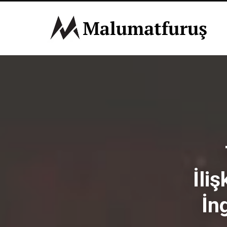
İli
İng