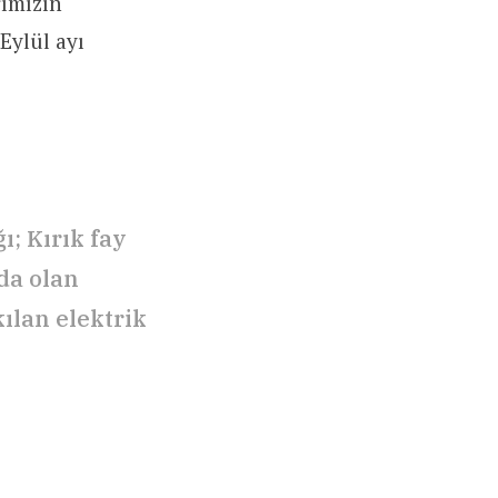
ımızın
Eylül ayı
ı; Kırık fay
ıda olan
kılan elektrik