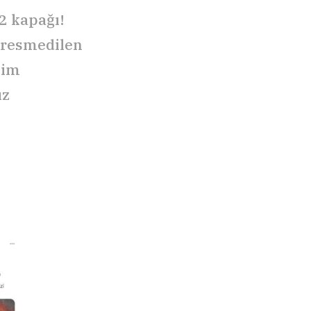
2 kapağı!
 resmedilen
Kim
ız