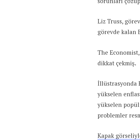
sorunları çözü
Liz Truss, göre
görevde kalan 
The Economist,
dikkat çekmiş.
İllüstrasyonda B
yükselen enflasy
yükselen popüliz
problemler res
Kapak görseliyle