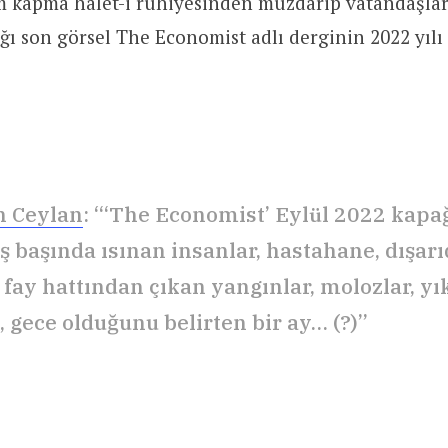
 kapma halet-i ruhiyesinden muzdarip vatandaşlar
ı son görsel The Economist adlı derginin 2022 yılı 
n Ceylan
: “‘The Economist’ Eylül 2022 kapağ
eş başında ısınan insanlar, hastahane, dışar
 fay hattından çıkan yangınlar, molozlar, yı
, gece olduğunu belirten bir ay… (?)”